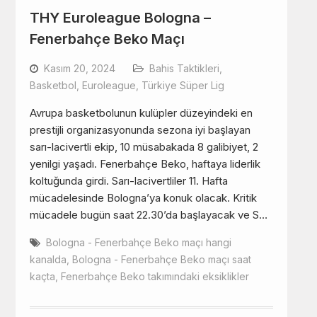
THY Euroleague Bologna –
Fenerbahçe Beko Maçı
Kasım 20, 2024
Bahis Taktikleri
,
Basketbol
,
Euroleague
,
Türkiye Süper Lig
Avrupa basketbolunun kulüpler düzeyindeki en
prestijli organizasyonunda sezona iyi başlayan
sarı-lacivertli ekip, 10 müsabakada 8 galibiyet, 2
yenilgi yaşadı. Fenerbahçe Beko, haftaya liderlik
koltuğunda girdi. Sarı-lacivertliler 11. Hafta
mücadelesinde Bologna’ya konuk olacak. Kritik
mücadele bugün saat 22.30’da başlayacak ve S…
Bologna - Fenerbahçe Beko maçı hangi
kanalda
,
Bologna - Fenerbahçe Beko maçı saat
kaçta
,
Fenerbahçe Beko takımındaki eksiklikler