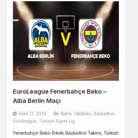
EuroLeague Fenerbahçe Beko –
Alba Berlin Maçı
Ekim 17, 2024
Bahis Taktikleri
,
Basketbol
,
Euroleague
,
Türkiye Süper Lig
Fenerbahçe Beko Erkek Basketbol Takımı, Turkish