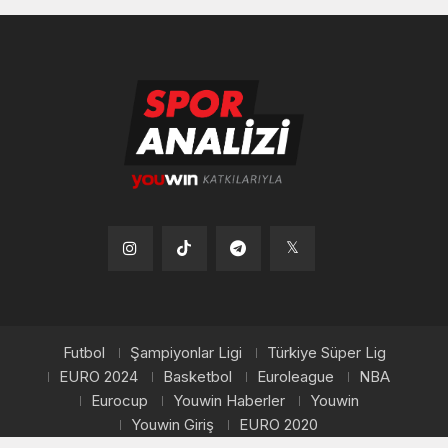
Tiktok
Instagram
Telegram
x
Futbol
Şampiyonlar Ligi
Türkiye Süper Lig
EURO 2024
Basketbol
Euroleague
NBA
Eurocup
Youwin Haberler
Youwin
Youwin Giriş
EURO 2020