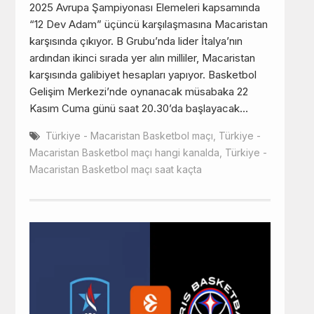
2025 Avrupa Şampiyonası Elemeleri kapsamında
“12 Dev Adam” üçüncü karşılaşmasına Macaristan
karşısında çıkıyor. B Grubu’nda lider İtalya’nın
ardından ikinci sırada yer alın milliler, Macaristan
karşısında galibiyet hesapları yapıyor. Basketbol
Gelişim Merkezi’nde oynanacak müsabaka 22
Kasım Cuma günü saat 20.30’da başlayacak…
Türkiye - Macaristan Basketbol maçı
,
Türkiye -
Macaristan Basketbol maçı hangi kanalda
,
Türkiye -
Macaristan Basketbol maçı saat kaçta