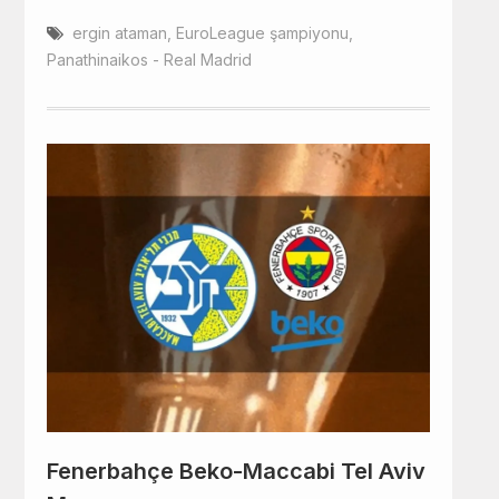
ergin ataman
,
EuroLeague şampiyonu
,
Panathinaikos - Real Madrid
Fenerbahçe Beko-Maccabi Tel Aviv