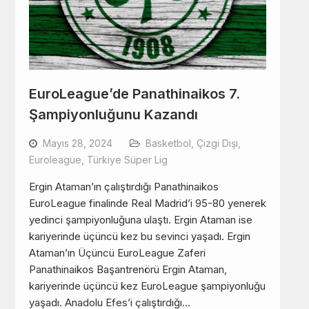
EuroLeague’de Panathinaikos 7.
Şampiyonluğunu Kazandı
Mayıs 28, 2024
Basketbol
,
Çizgi Dışı
,
Euroleague
,
Türkiye Süper Lig
Ergin Ataman’ın çalıştırdığı Panathinaikos
EuroLeague finalinde Real Madrid’i 95-80 yenerek
yedinci şampiyonluğuna ulaştı. Ergin Ataman ise
kariyerinde üçüncü kez bu sevinci yaşadı. Ergin
Ataman’ın Üçüncü EuroLeague Zaferi
Panathinaikos Başantrenörü Ergin Ataman,
kariyerinde üçüncü kez EuroLeague şampiyonluğu
yaşadı. Anadolu Efes’i çalıştırdığı…