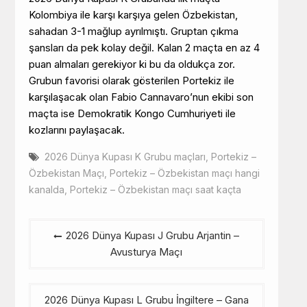
Kolombiya ile karşı karşıya gelen Özbekistan,
sahadan 3-1 mağlup ayrılmıştı. Gruptan çıkma
şansları da pek kolay değil. Kalan 2 maçta en az 4
puan almaları gerekiyor ki bu da oldukça zor.
Grubun favorisi olarak gösterilen Portekiz ile
karşılaşacak olan Fabio Cannavaro’nun ekibi son
maçta ise Demokratik Kongo Cumhuriyeti ile
kozlarını paylaşacak.
2026 Dünya Kupası K Grubu maçları
,
Portekiz –
Özbekistan Maçı
,
Portekiz – Özbekistan maçı hangi
kanalda
,
Portekiz – Özbekistan maçı saat kaçta
Yazı
2026 Dünya Kupası J Grubu Arjantin –
gezinmesi
Avusturya Maçı
2026 Dünya Kupası L Grubu İngiltere – Gana