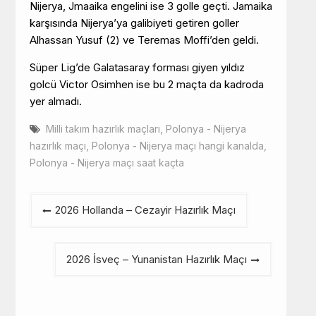
Nijerya, Jmaaika engelini ise 3 golle geçti. Jamaika
karşısında Nijerya’ya galibiyeti getiren goller
Alhassan Yusuf (2) ve Teremas Moffi’den geldi.
Süper Lig’de Galatasaray forması giyen yıldız
golcü Victor Osimhen ise bu 2 maçta da kadroda
yer almadı.
Milli takım hazırlık maçları
,
Polonya - Nijerya
hazırlık maçı
,
Polonya - Nijerya maçı hangi kanalda
,
Polonya - Nijerya maçı saat kaçta
Yazı
2026 Hollanda – Cezayir Hazırlık Maçı
gezinmesi
2026 İsveç – Yunanistan Hazırlık Maçı