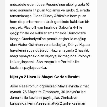
mücadele eden Jose Peseiro’nun ekibi grupta 10
maç sonunda 17 puan toplamış ve grubu 2. sırada
tamamlamıştı. Lider Güney Afrika’nın hem puan
hem de performans olarak gerisinde kaldıkları bir
gerçek. Play off yarı finalinde Gabon’u 4-1 ile
geçip finale de kaldılar ama finalde Demoktarik
Kongo Cumhuriyeti’ne penaltı atışları ile mağlup
olan Victor Osimhen ve arkadaşları, Dünya Kupası
hayallerini suya düşürdü. Haziran ayında 2 hazırlık
maçı oynayacak olan Nijerya, ilk maçında Polonya
ile karşılaşacak. Son maçta ise Portekiz ile
kozlarını paylaşacaklar.
Nijerya 2 Hazırlık Maçını Geride Bıraktı
Jose Peseiro’nun öğrencileri Mayıs ayında 2 maç
oynadı. 26 Mayıs’ta Zimbabve, 30 Mayıs’ta ise
Jamaika ile kozlarını paylaştılar. Zimbabve
karşısında Femi Azeez’in attığı 2 golle kazanan