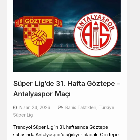
Süper Lig’de 31. Hafta Göztepe –
Antalyaspor Maçı
Nisan 24, 2026
Bahis Taktikleri
,
Türkiye
Süper Lig
Trendyol Süper Lig’in 31. haftasında Göztepe
sahasında Antalyaspor’u ağırlıyor olacak. Göztepe