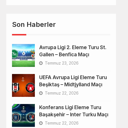
Son Haberler
Avrupa Ligi 2. Eleme Turu St.
Gallen – Benfica Maçı
Temmuz 23, 2026
UEFA Avrupa Ligi Eleme Turu
Beşiktaş – Midtjylland Maçı
Temmuz 22, 2026
Konferans Ligi Eleme Turu
Başakşehir – Inter Turku Maçı
Temmuz 22, 2026