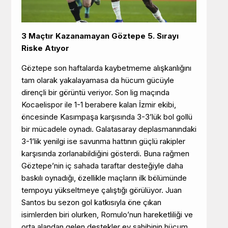
3 Maçtır Kazanamayan Göztepe 5. Sırayı
Riske Atıyor
Göztepe son haftalarda kaybetmeme alışkanlığını
tam olarak yakalayamasa da hücum gücüyle
dirençli bir görüntü veriyor. Son lig maçında
Kocaelispor ile 1-1 berabere kalan İzmir ekibi,
öncesinde Kasımpaşa karşısında 3-3’lük bol gollü
bir mücadele oynadı. Galatasaray deplasmanındaki
3-1’lik yenilgi ise savunma hattının güçlü rakipler
karşısında zorlanabildiğini gösterdi. Buna rağmen
Göztepe’nin iç sahada taraftar desteğiyle daha
baskılı oynadığı, özellikle maçların ilk bölümünde
tempoyu yükseltmeye çalıştığı görülüyor. Juan
Santos bu sezon gol katkısıyla öne çıkan
isimlerden biri olurken, Romulo’nun hareketliliği ve
orta alandan gelen destekler ev sahibinin hücum