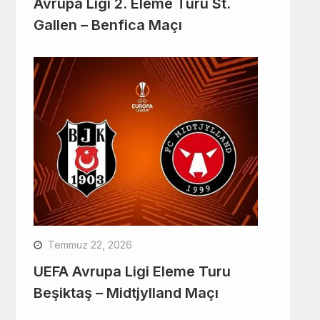
Avrupa Ligi 2. Eleme Turu St.
Gallen – Benfica Maçı
Temmuz 22, 2026
UEFA Avrupa Ligi Eleme Turu
Beşiktaş – Midtjylland Maçı