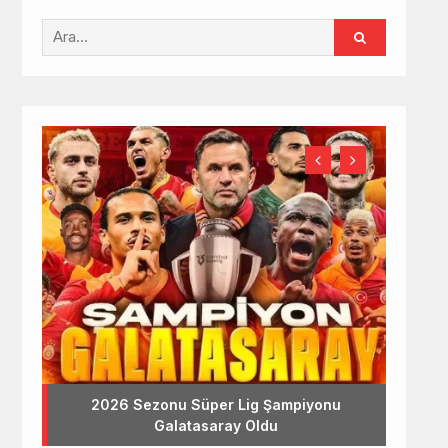
2026 Sezonu Süper Lig Şampiyonu
Galatasaray Oldu