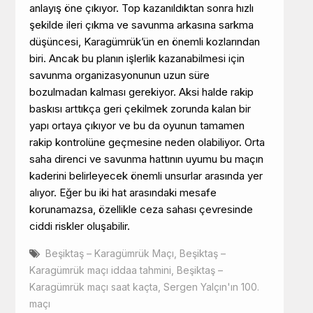
anlayış öne çıkıyor. Top kazanıldıktan sonra hızlı
şekilde ileri çıkma ve savunma arkasına sarkma
düşüncesi, Karagümrük’ün en önemli kozlarından
biri. Ancak bu planın işlerlik kazanabilmesi için
savunma organizasyonunun uzun süre
bozulmadan kalması gerekiyor. Aksi halde rakip
baskısı arttıkça geri çekilmek zorunda kalan bir
yapı ortaya çıkıyor ve bu da oyunun tamamen
rakip kontrolüne geçmesine neden olabiliyor. Orta
saha direnci ve savunma hattının uyumu bu maçın
kaderini belirleyecek önemli unsurlar arasında yer
alıyor. Eğer bu iki hat arasındaki mesafe
korunamazsa, özellikle ceza sahası çevresinde
ciddi riskler oluşabilir.
Beşiktaş – Karagümrük Maçı
,
Beşiktaş –
Karagümrük maçı iddaa tahmini
,
Beşiktaş –
Karagümrük maçı saat kaçta
,
Sergen Yalçın'ın 100.
maçı