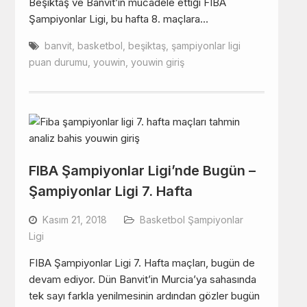
Beşiktaş ve Banvit’in mücadele ettiği FIBA
Şampiyonlar Ligi, bu hafta 8. maçlara…
banvit
,
basketbol
,
beşiktaş
,
şampiyonlar ligi
puan durumu
,
youwin
,
youwin giriş
FIBA Şampiyonlar Ligi’nde Bugün –
Şampiyonlar Ligi 7. Hafta
Kasım 21, 2018
Basketbol Şampiyonlar
Ligi
FIBA Şampiyonlar Ligi 7. Hafta maçları, bugün de
devam ediyor. Dün Banvit’in Murcia’ya sahasında
tek sayı farkla yenilmesinin ardından gözler bugün