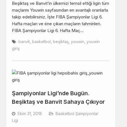
Beşiktaş ve Banvit’in ülkemizi temsil ettiği ligin tüm
maçlarını Youwin sayfasından en avantajlı oranlarla
takip edebilirsiniz. İşte FIBA Şampiyonlar Ligi 6.
Hafta maçları ve öne çıkan maçların tahminleri.
FIBA Şampiyonlar Ligi 6. Hafta Maç…
banvit
,
basketbol
,
beşiktaş
,
youwin
,
youwin
giriş
Şampiyonlar Ligi’nde Bugün.
Beşiktaş ve Banvit Sahaya Çıkıyor
Ekim 31, 2018
Basketbol Şampiyonlar
Ligi