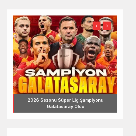
2026 Sezonu Süper Lig Şampiyonu
Galatasaray Oldu