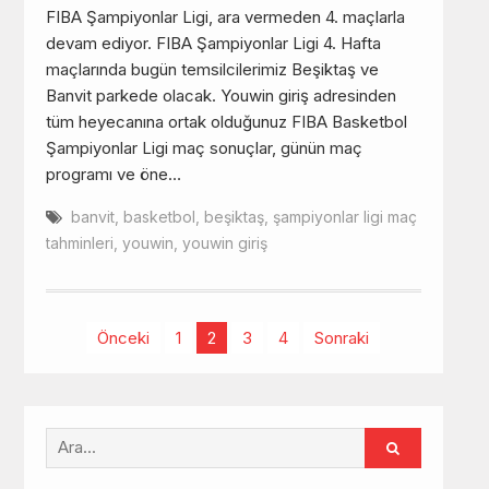
FIBA Şampiyonlar Ligi, ara vermeden 4. maçlarla
devam ediyor. FIBA Şampiyonlar Ligi 4. Hafta
maçlarında bugün temsilcilerimiz Beşiktaş ve
Banvit parkede olacak. Youwin giriş adresinden
tüm heyecanına ortak olduğunuz FIBA Basketbol
Şampiyonlar Ligi maç sonuçlar, günün maç
programı ve öne…
banvit
,
basketbol
,
beşiktaş
,
şampiyonlar ligi maç
tahminleri
,
youwin
,
youwin giriş
Yazı
Önceki
1
2
3
4
Sonraki
sayfalaması