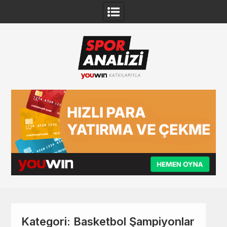
Skip
to
content
Kategori:
Basketbol Şampiyonlar