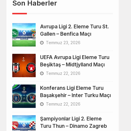
Son Haberler
Avrupa Ligi 2. Eleme Turu St.
Gallen – Benfica Maçı
Temmuz 23, 2026
UEFA Avrupa Ligi Eleme Turu
Beşiktaş – Midtjylland Maçı
Temmuz 22, 2026
Konferans Ligi Eleme Turu
Başakşehir – Inter Turku Maçı
Temmuz 22, 2026
Şampiyonlar Ligi 2. Eleme
Turu Thun – Dinamo Zagreb