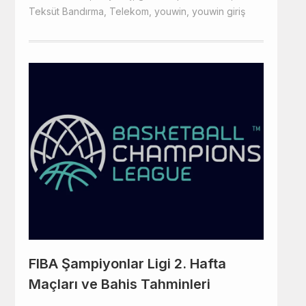
Teksüt Bandırma
,
Telekom
,
youwin
,
youwin giriş
FIBA Şampiyonlar Ligi 2. Hafta
Maçları ve Bahis Tahminleri