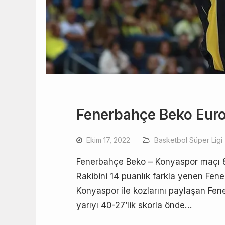
Fenerbahçe Beko Eur
Ekim 17, 2022
Basketbol Süper Ligi
Fenerbahçe Beko – Konyaspor maçı 85-7
Rakibini 14 puanlık farkla yenen Fene
Konyaspor ile kozlarını paylaşan Fene
yarıyı 40-27’lik skorla önde…