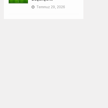
Temmuz 29, 2026