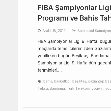
FIBA Şampiyonlar Lig
Programı ve Bahis Tah
Aralık 18, 2019
Basketbol Şampiyonl
FIBA Şampiyonlar Ligi 9. Hafta, bu
maçlarda temsilcilerimizden Gazian
yenilirken bugün Beşiktaş, Bandırma 
Şampiyonlar Ligi 9. Hafta dün gecen
tahminleri.…
bahis
,
basketbol
,
beşiktaş
,
gaziantep ba
Teksüt Bandırma
,
Türk Telekom
,
youwin
,
you