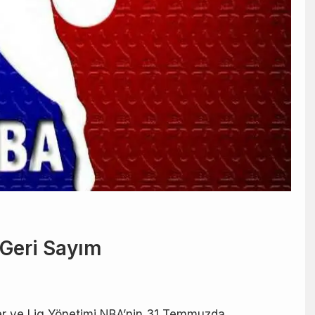
 Geri Sayım
er ve Lig Yönetimi NBA’nin 31 Temmuzda