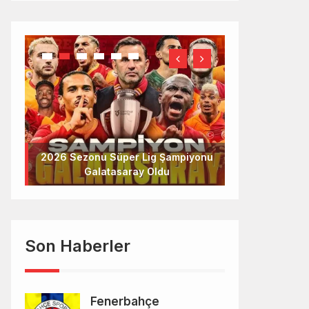
2026 Sezonu Süper Lig Şampiyonu
Galatasaray Oldu
Son Haberler
Fenerbahçe