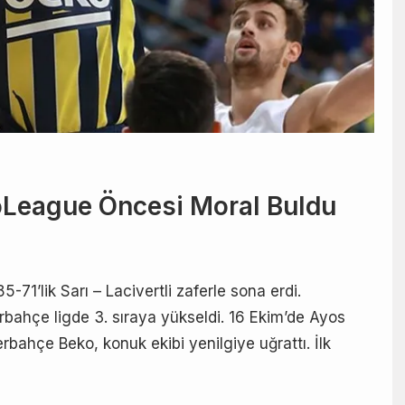
oLeague Öncesi Moral Buldu
1’lik Sarı – Lacivertli zaferle sona erdi.
rbahçe ligde 3. sıraya yükseldi. 16 Ekim’de Ayos
rbahçe Beko, konuk ekibi yenilgiye uğrattı. İlk