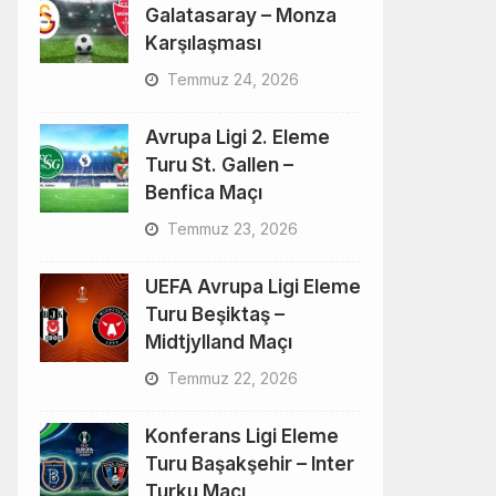
Galatasaray – Monza
Karşılaşması
Temmuz 24, 2026
Avrupa Ligi 2. Eleme
Turu St. Gallen –
Benfica Maçı
Temmuz 23, 2026
UEFA Avrupa Ligi Eleme
Turu Beşiktaş –
Midtjylland Maçı
Temmuz 22, 2026
Konferans Ligi Eleme
Turu Başakşehir – Inter
Turku Maçı