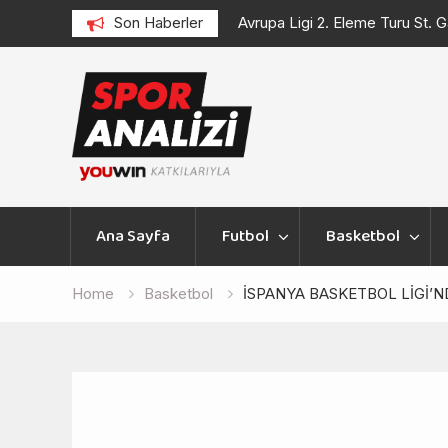
 Turu St. Gallen – Benfica Maçı
Son Haberler
UEFA Avrupa Ligi Eleme Turu Be
Maçı
Skip
to
content
Ana Sayfa
Futbol
Basketbol
Home
Basketbol
İSPANYA BASKETBOL LİGİ’N