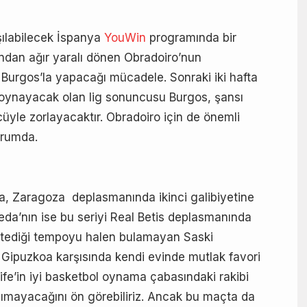
şılabilecek İspanya
YouWin
programında bir
dan ağır yaralı dönen Obradoiro’nun
Burgos’la yapacağı mücadele. Sonraki iki hafta
e oynayacak olan lig sonuncusu Burgos, şansı
yle zorlayacaktır. Obradoiro için de önemli
urumda.
ra, Zaragoza deplasmanında ikinci galibiyetine
eda’nın ise bu seriyi Real Betis deplasmanında
İstediği tempoyu halen bulamayan Saski
 Gipuzkoa karşısında kendi evinde mutlak favori
fe’in iyi basketbol oynama çabasındaki rakibi
nımayacağını ön görebiliriz. Ancak bu maçta da