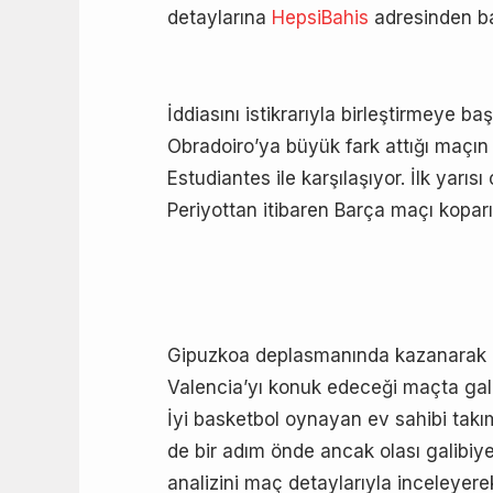
detaylarına
HepsiBahis
adresinden ba
İddiasını istikrarıyla birleştirmeye 
Obradoiro’ya büyük fark attığı maçı
Estudiantes ile karşılaşıyor. İlk yarı
Periyottan itibaren Barça maçı kopar
Gipuzkoa deplasmanında kazanarak 
Valencia’yı konuk edeceği maçta galib
İyi basketbol oynayan ev sahibi tak
de bir adım önde ancak olası galibiy
analizini maç detaylarıyla inceleyere