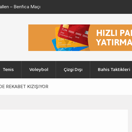
şiktaş – Midtjylland
Konferans Ligi Eleme Turu Başakşehir – I
Maçı
Tenis
Voleybol
Çizgi Dışı
Bahis Taktikleri
DE REKABET KIZIŞIYOR