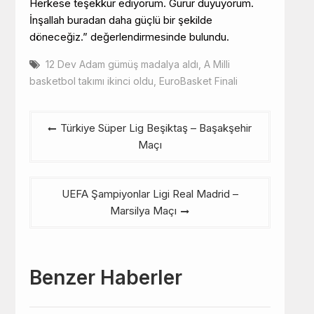
Herkese teşekkür ediyorum. Gurur duyuyorum.
İnşallah buradan daha güçlü bir şekilde
döneceğiz.” değerlendirmesinde bulundu.
12 Dev Adam gümüş madalya aldı
,
A Milli
basketbol takımı ikinci oldu
,
EuroBasket Finali
Yazı
Türkiye Süper Lig Beşiktaş – Başakşehir
gezinmesi
Maçı
UEFA Şampiyonlar Ligi Real Madrid –
Marsilya Maçı
Benzer Haberler