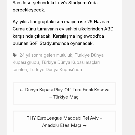
San Jose şehrindeki Levi’s Stadyumu’nda
gerçekleşecek.
Ay-yıldızlılar gruptaki son maçına ise 26 Haziran
Cuma günü turnuvanın ev sahibi ülkelerinden ABD
karşısında çıkacak. Karşılaşma Inglewood’da
bulunan SoFi Stadyumu’nda oynanacak.
24 yıl sonra gelen mutluluk
,
Türkiye Dünya
Kupası grubu
,
Türkiye Dünya Kupası maçları
tarihleri
,
Türkiye Dünya Kupası'nda
Yazı
Dünya Kupası Play-Off Turu Finali Kosova
gezinmesi
– Türkiye Maçı
THY EuroLeague Maccabi Tel Aviv –
Anadolu Efes Maçı