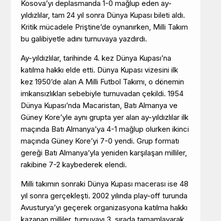
Kosova’yı deplasmanda 1-0 mağlup eden ay-
yıldızlılar, tam 24 yıl sonra Dünya Kupası bileti aldı.
Kritik mücadele Priştine’de oynanırken, Milli Takım
bu galibiyetle adını turnuvaya yazdırdı.
Ay-yıldızlılar, tarihinde 4. kez Dünya Kupası’na
katılma hakkı elde etti. Dünya Kupası vizesini ilk
kez 1950’de alan A Milli Futbol Takımı, o dönemin
imkansızlıkları sebebiyle turnuvadan çekildi. 1954
Dünya Kupası’nda Macaristan, Batı Almanya ve
Güney Kore’yle aynı grupta yer alan ay-yıldızlılar ilk
maçında Batı Almanya’ya 4-1 mağlup olurken ikinci
maçında Güney Kore’yi 7-0 yendi. Grup formatı
gereği Batı Almanya’yla yeniden karşılaşan milliler,
rakibine 7-2 kaybederek elendi.
Milli takımın sonraki Dünya Kupası macerası ise 48
yıl sonra gerçekleşti. 2002 yılında play-off turunda
Avusturya’yı geçerek organizasyona katılma hakkı
kazanan milliler, turnuvayı 3. sırada tamamlayarak