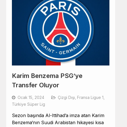
Karim Benzema PSG’ye
Transfer Oluyor
Ocak 15, 2024
Çizgi Dışı
,
Fransa Ligue 1
,
Türkiye Süper Lig
Sezon başında Al-Ittihad’a imza atan
Karim
Benzema
‘nın
Suudi Arabistan
hikayesi kısa