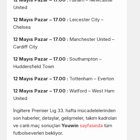
United
12 Mayıs Pazar – 17.00 :
Leicester City –
Chelsea
12 Mayıs Pazar – 17.00 :
Manchester United –
Cardiff City
12 Mayıs Pazar – 17.00 :
Southampton –
Huddersfield Town
12 Mayıs Pazar – 17.00 :
Tottenham – Everton
12 Mayıs Pazar – 17.00 :
Watford – West Ham
United
İngiltere Premier Lig 33. hafta mücadelelerinden
son haberler, detaylar, gelişmeler, takım kadroları
ve canlı maç sonuçları
Youwin
sayfasında
tüm
futbolseverleri bekliyor.