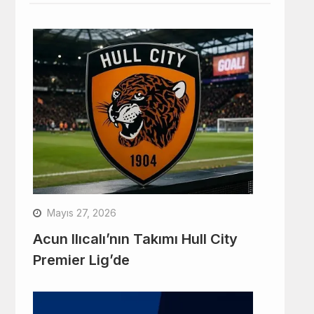
Mayıs 27, 2026
Acun Ilıcalı’nın Takımı Hull City
Premier Lig’de