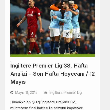
İngiltere Premier Lig 38. Hafta
Analizi – Son Hafta Heyecanı / 12
Mayıs
Mayıs 11, 2019
İngiltere Premier Lig
Dünyanın en iyi ligi İngiltere Premier Lig,
muhteşem final haftası ile sezonu kapatıyor.