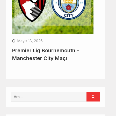
Mayıs 18, 2026
Premier Lig Bournemouth –
Manchester City Maçı