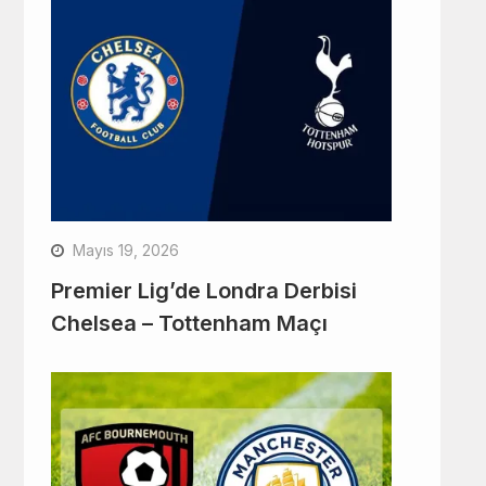
Mayıs 19, 2026
Premier Lig’de Londra Derbisi
Chelsea – Tottenham Maçı