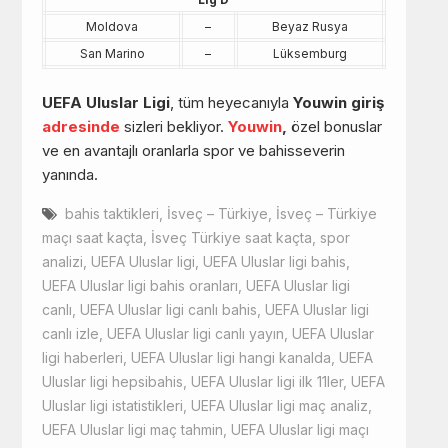
Moldova
–
Beyaz Rusya
San Marino
–
Lüksemburg
UEFA Uluslar Ligi
, tüm heyecanıyla
Youwin giriş
adresinde
sizleri bekliyor.
Youwin
,
özel bonuslar
ve en avantajlı oranlarla spor ve bahisseverin
yanında.
bahis taktikleri
,
İsveç – Türkiye
,
İsveç – Türkiye
maçı saat kaçta
,
İsveç Türkiye saat kaçta
,
spor
analizi
,
UEFA Uluslar ligi
,
UEFA Uluslar ligi bahis
,
UEFA Uluslar ligi bahis oranları
,
UEFA Uluslar ligi
canlı
,
UEFA Uluslar ligi canlı bahis
,
UEFA Uluslar ligi
canlı izle
,
UEFA Uluslar ligi canlı yayın
,
UEFA Uluslar
ligi haberleri
,
UEFA Uluslar ligi hangi kanalda
,
UEFA
Uluslar ligi hepsibahis
,
UEFA Uluslar ligi ilk 11ler
,
UEFA
Uluslar ligi istatistikleri
,
UEFA Uluslar ligi maç analiz
,
UEFA Uluslar ligi maç tahmin
,
UEFA Uluslar ligi maçı