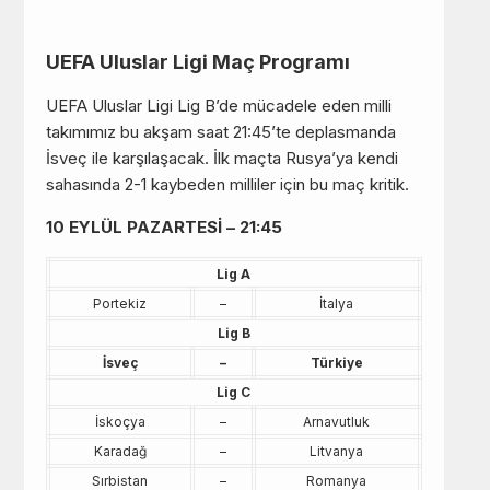
UEFA Uluslar Ligi Maç Programı
UEFA Uluslar Ligi Lig B’de mücadele eden milli
takımımız bu akşam saat 21:45’te deplasmanda
İsveç ile karşılaşacak. İlk maçta Rusya’ya kendi
sahasında 2-1 kaybeden milliler için bu maç kritik.
10 EYLÜL PAZARTESİ – 21:45
Lig A
Portekiz
–
İtalya
Lig B
İsveç
–
Türkiye
Lig C
İskoçya
–
Arnavutluk
Karadağ
–
Litvanya
Sırbistan
–
Romanya