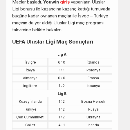
Maçlar başladı.
Youwin
giriş
yapanların Uluslar
Ligi bonusu ile kazancına kazanç kattığı turnuvada
bugüne kadar oynanan maçlar ile İsveç – Türkiye
maçının da yer aldığı Uluslar Ligi maç programı
takvimine birlikte bakalım.
UEFA Uluslar Ligi Maç Sonuçları
Lig A
İsviçre
6 : 0
İzlanda
İtalya
1 : 1
Polonya
Almanya
0 : 0
Fransa
İngiltere
1 : 2
İspanya
Lig B
Kuzey İrlanda
1 : 2
Bosna Hersek
Türkiye
1 : 2
Rusya
Çek Cumhuriyeti
1 : 2
Ukrayna
Galler
4 : 1
İrlanda