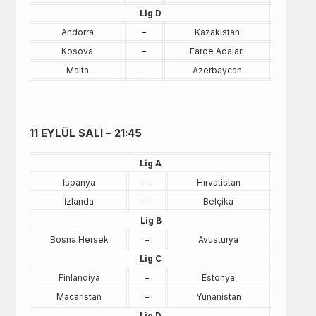
Lig D
Andorra
–
Kazakistan
Kosova
–
Faroe Adaları
Malta
–
Azerbaycan
11 EYLÜL SALI – 21:45
Lig A
İspanya
–
Hırvatistan
İzlanda
–
Belçika
Lig B
Bosna Hersek
–
Avusturya
Lig C
Finlandiya
–
Estonya
Macaristan
–
Yunanistan
Lig D