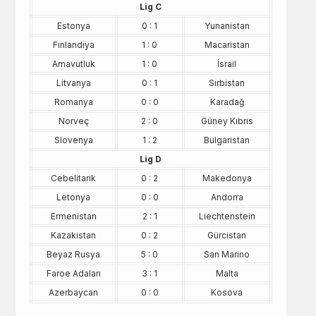
Lig C
Estonya
0 : 1
Yunanistan
Finlandiya
1 : 0
Macaristan
Arnavutluk
1 : 0
İsrail
Litvanya
0 : 1
Sırbistan
Romanya
0 : 0
Karadağ
Norveç
2 : 0
Güney Kıbrıs
Slovenya
1 : 2
Bulgaristan
Lig D
Cebelitarık
0 : 2
Makedonya
Letonya
0 : 0
Andorra
Ermenistan
2 : 1
Liechtenstein
Kazakistan
0 : 2
Gürcistan
Beyaz Rusya
5 : 0
San Marino
Faroe Adaları
3 : 1
Malta
Azerbaycan
0 : 0
Kosova