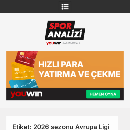
Skip
to
content
Etiket:
2026 sezonu Avrupa Ligi