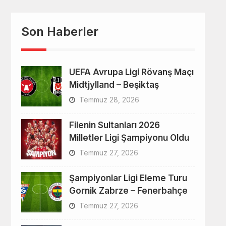
Son Haberler
UEFA Avrupa Ligi Rövanş Maçı
Midtjylland – Beşiktaş
Temmuz 28, 2026
Filenin Sultanları 2026
Milletler Ligi Şampiyonu Oldu
Temmuz 27, 2026
Şampiyonlar Ligi Eleme Turu
Gornik Zabrze – Fenerbahçe
Temmuz 27, 2026