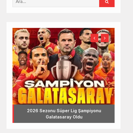
2026 Sezonu Süper Lig Şampiyonu
Galatasaray Oldu