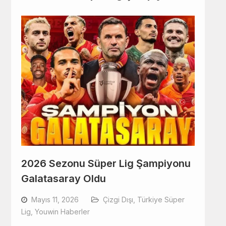
2026 Sezonu Süper Lig Şampiyonu
Galatasaray Oldu
Mayıs 11, 2026
Çizgi Dışı
,
Türkiye Süper
Lig
,
Youwin Haberler