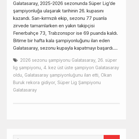
Galatasaray, 2025-2026 sezonunda Süper Lig’de
şampiyonluğa ulaşarak tarihinin 26. kupasını
kazandı. Sarı-kırmızılı ekip, sezonu 77 puanla
zirvede tamamlarken en yakın takipçisi
Fenerbahçe 73, Trabzonspor ise 69 puanda kaldı.
Bitime bir hafta kala şampiyonluğunu ilan eden
Galatasaray, sezonu kupayla kapatmayı başardı.…
2026 sezonu şampiyonu Galatasaray
,
26. süper
lig şampiyonu
,
4. kez üst üste şampiyon Galatasaray
oldu
,
Galatasaray şampiyonluğunu ilan etti
,
Okan
Buruk rekora gidiyor
,
Süper Lig Şampiyonu
Galatasaray