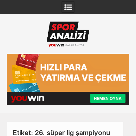
Skip
to
content
Etiket:
26. süper lig şampiyonu