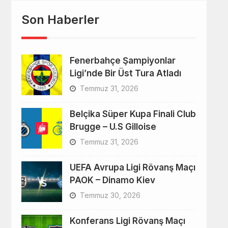
Son Haberler
Fenerbahçe Şampiyonlar
Ligi’nde Bir Üst Tura Atladı
Temmuz 31, 2026
Belçika Süper Kupa Finali Club
Brugge – U.S Gilloise
Temmuz 31, 2026
UEFA Avrupa Ligi Rövanş Maçı
PAOK – Dinamo Kiev
Temmuz 30, 2026
Konferans Ligi Rövanş Maçı