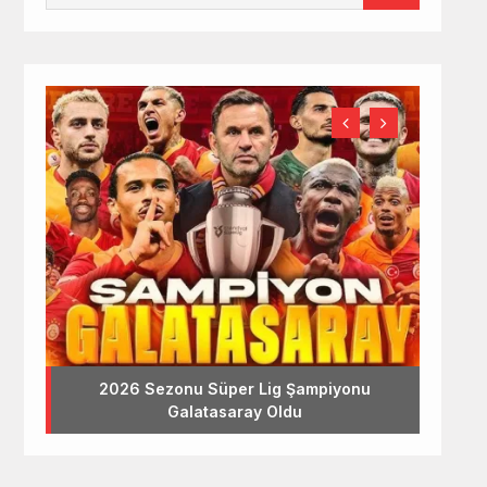
2026 Sezonu Süper Lig Şampiyonu
Galatasaray Oldu