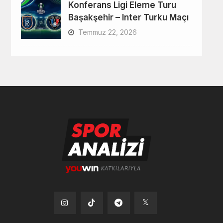
Konferans Ligi Eleme Turu
Başakşehir – Inter Turku Maçı
Temmuz 22, 2026
Tiktok
Instagram
Telegram
x