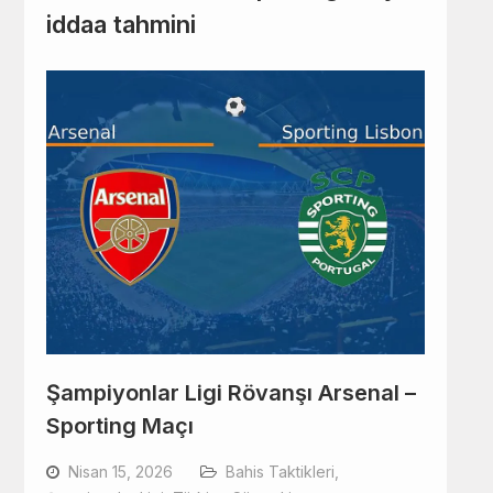
iddaa tahmini
Şampiyonlar Ligi Rövanşı Arsenal –
Sporting Maçı
Nisan 15, 2026
Bahis Taktikleri
,