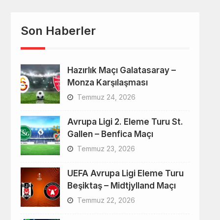
Son Haberler
Hazırlık Maçı Galatasaray –
Monza Karşılaşması
Temmuz 24, 2026
Avrupa Ligi 2. Eleme Turu St.
Gallen – Benfica Maçı
Temmuz 23, 2026
UEFA Avrupa Ligi Eleme Turu
Beşiktaş – Midtjylland Maçı
Temmuz 22, 2026