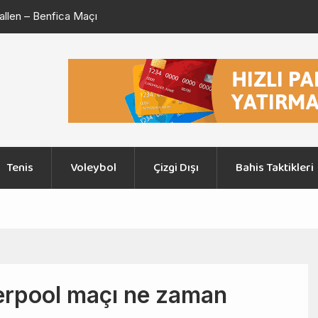
Benfica Maçı
UEFA Avrupa Ligi Eleme Turu Beşiktaş – Midtjylla
Maçı
Tenis
Voleybol
Çizgi Dışı
Bahis Taktikleri
verpool maçı ne zaman