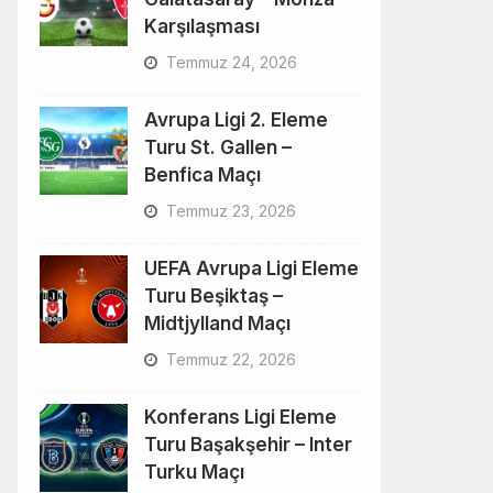
Galatasaray – Monza
Karşılaşması
Temmuz 24, 2026
Avrupa Ligi 2. Eleme
Turu St. Gallen –
Benfica Maçı
Temmuz 23, 2026
UEFA Avrupa Ligi Eleme
Turu Beşiktaş –
Midtjylland Maçı
Temmuz 22, 2026
Konferans Ligi Eleme
Turu Başakşehir – Inter
Turku Maçı