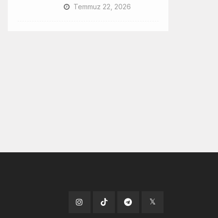
Temmuz 22, 2026
Tiktok