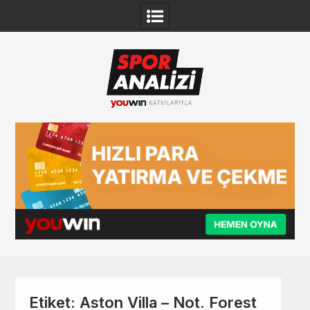
Skip
to
content
Etiket:
Aston Villa – Not. Forest