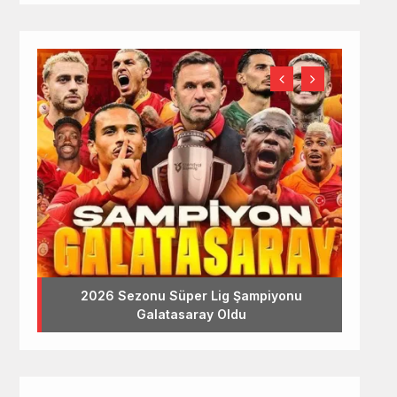
2026 Sezonu Süper Lig Şampiyonu
Galatasaray Oldu