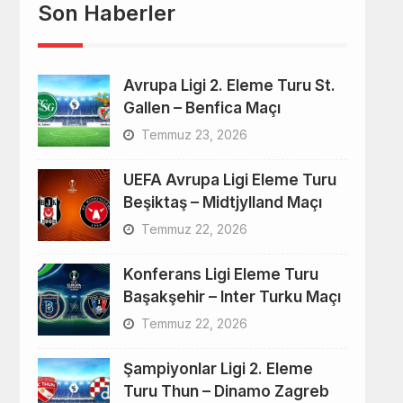
Son Haberler
Avrupa Ligi 2. Eleme Turu St.
Gallen – Benfica Maçı
Temmuz 23, 2026
UEFA Avrupa Ligi Eleme Turu
Beşiktaş – Midtjylland Maçı
Temmuz 22, 2026
Konferans Ligi Eleme Turu
Başakşehir – Inter Turku Maçı
Temmuz 22, 2026
Şampiyonlar Ligi 2. Eleme
Turu Thun – Dinamo Zagreb