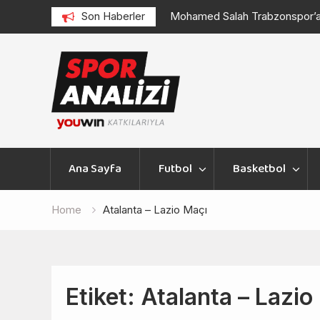
d
Mohamed Salah Trabzonspor’a Transfer Oldu
Son Haberler
Konf
Skip
to
content
Ana Sayfa
Futbol
Basketbol
Home
Atalanta – Lazio Maçı
Etiket:
Atalanta – Lazio