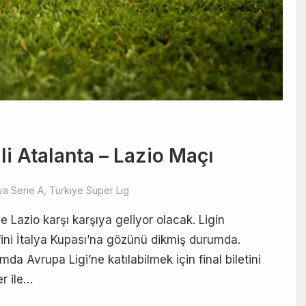
ali Atalanta – Lazio Maçı
lya Serie A
,
Türkiye Süper Lig
le Lazio karşı karşıya geliyor olacak. Ligin
fini İtalya Kupası’na gözünü dikmiş durumda.
mda Avrupa Ligi’ne katılabilmek için final biletini
er ile…