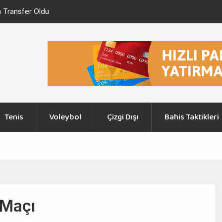
erans Ligi 3. Eleme Turu Ajax – Shelbourne Maçı
Şampiyonlar L
Graz
Tenis
Voleybol
Çizgi Dışı
Bahis Taktikleri
 Maçı