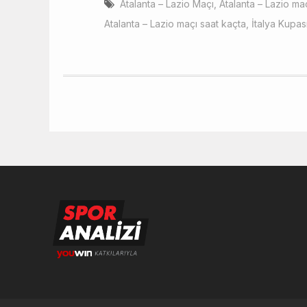
Atalanta – Lazio Maçı
,
Atalanta – Lazio ma
Atalanta – Lazio maçı saat kaçta
,
İtalya Kupası