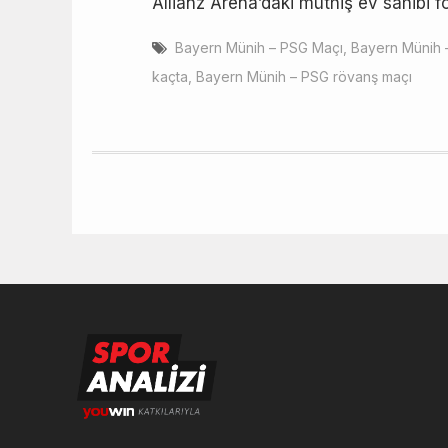
Allianz Arena’daki müthiş ev sahibi
Bayern Münih – PSG Maçı
,
Bayern Münih 
kaçta
,
Bayern Münih – PSG rövanş maçı