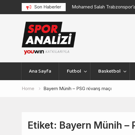
enoord
Mohamed Salah Trabzonspor’a Transfer Oldu
Son Haberler
Skip
to
content
Ana Sayfa
Futbol
Basketbol
Home
Bayern Münih – PSG rövanş maçı
Etiket:
Bayern Münih – 