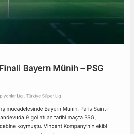
 Finali Bayern Münih – PSG
iyonlar Ligi
,
Türkiye Süper Lig
anş mücadelesinde Bayern Münih, Paris Saint-
k randevuda 9 gol atılan tarihi maçta PSG,
ı cebine koymuştu. Vincent Kompany’nin ekibi