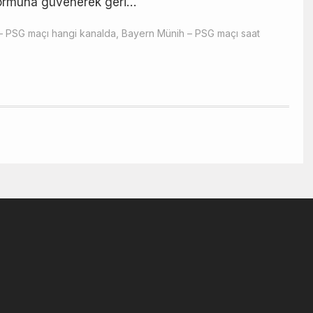
 formuna güvenerek geri…
– PSG maçı hangi kanalda
,
Bayern Münih – PSG maçı saat