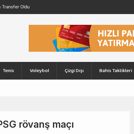
Konferans Ligi 3. Eleme Turu Ajax – Shelbourne Maçı
Şampiyon
Graz
Tenis
Voleybol
Çizgi Dışı
Bahis Taktikleri
PSG rövanş maçı