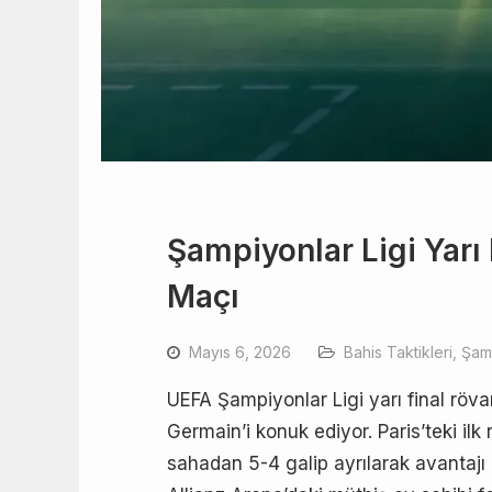
Şampiyonlar Ligi Yarı
Maçı
Mayıs 6, 2026
Bahis Taktikleri
,
Şamp
UEFA Şampiyonlar Ligi yarı final röv
Germain’i konuk ediyor. Paris’teki il
sahadan 5-4 galip ayrılarak avantaj