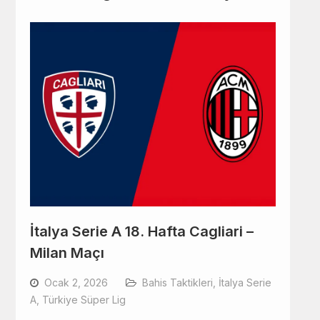
İtalya Serie A 18. Hafta Cagliari –
Milan Maçı
Ocak 2, 2026
Bahis Taktikleri
,
İtalya Serie
A
,
Türkiye Süper Lig