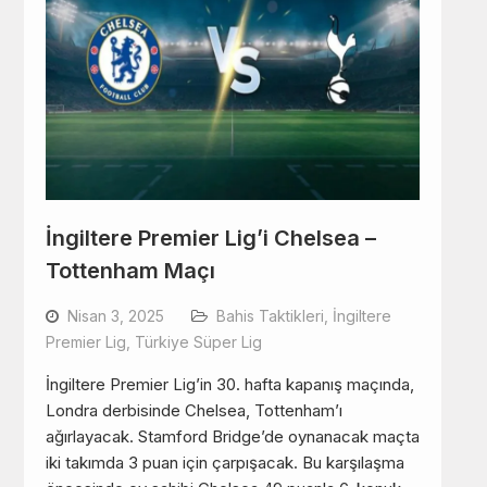
İngiltere Premier Lig’i Chelsea –
Tottenham Maçı
Nisan 3, 2025
Bahis Taktikleri
,
İngiltere
Premier Lig
,
Türkiye Süper Lig
İngiltere Premier Lig’in 30. hafta kapanış maçında,
Londra derbisinde Chelsea, Tottenham’ı
ağırlayacak. Stamford Bridge’de oynanacak maçta
iki takımda 3 puan için çarpışacak. Bu karşılaşma