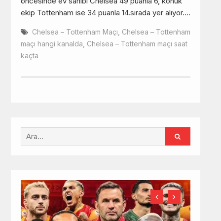
öncesinde ev sahibi Chelsea 49 puanla 6, konuk
ekip Tottenham ise 34 puanla 14.sırada yer alıyor.…
Chelsea – Tottenham Maçı
,
Chelsea – Tottenham
maçı hangi kanalda
,
Chelsea – Tottenham maçı saat
kaçta