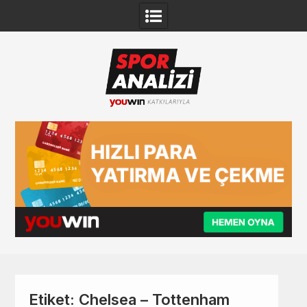
Skip
to
content
Etiket:
Chelsea – Tottenham