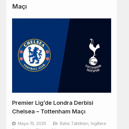
Maçı
Premier Lig’de Londra Derbisi
Chelsea – Tottenham Maçı
Mayıs 19, 2026
Bahis Taktikleri
,
İngiltere