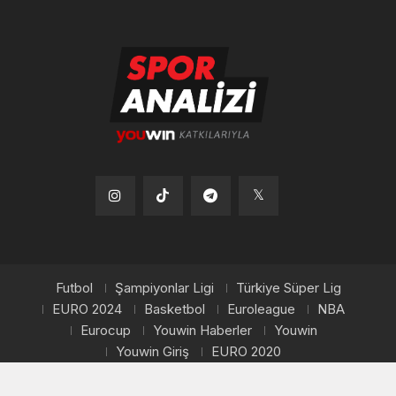
Tiktok
Instagram
Telegram
x
Futbol
Şampiyonlar Ligi
Türkiye Süper Lig
EURO 2024
Basketbol
Euroleague
NBA
Eurocup
Youwin Haberler
Youwin
Youwin Giriş
EURO 2020