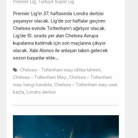
Premier Lig
,
Türkiye Süper Lig
Premier Lig’in 37. haftasında Londra derbisi
yaşanıyor olacak. Lig’de zor haftalar geçiren
Chelsea evinde Tottenham’ı ağırlıyor olacak.
Lig’de 10. sırada yer alan Chelsea Avrupa
kupalarına katılmak için son maçlarına çıkıyor
olacak. Xabi Alonso ile anlaşan takım gelecek
sezon başarılar elde…
Chelsea - Tottenham maçı iddaa tahmini
,
Chelsea – Tottenham Maçı
,
Chelsea – Tottenham
maçı hangi kanalda
,
Chelsea – Tottenham maçı saat
kaçta
,
Londra derbisi