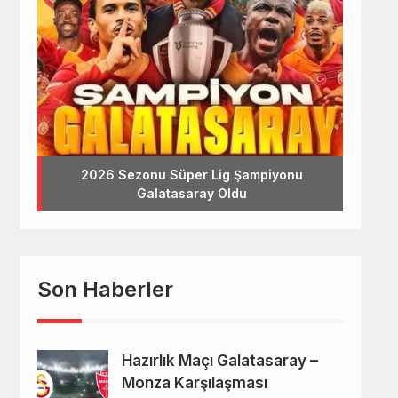
2026 Sezonu Süper Lig Şampiyonu
Galatasaray Oldu
Son Haberler
Hazırlık Maçı Galatasaray –
Monza Karşılaşması