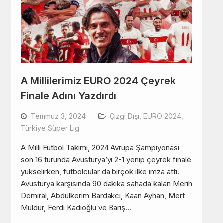
A Millilerimiz EURO 2024 Çeyrek
Finale Adını Yazdırdı
Temmuz 3, 2024
Çizgi Dışı
,
EURO 2024
,
Türkiye Süper Lig
A Milli Futbol Takımı, 2024 Avrupa Şampiyonası
son 16 turunda Avusturya’yı 2-1 yenip çeyrek finale
yükselirken, futbolcular da birçok ilke imza attı.
Avusturya karşısında 90 dakika sahada kalan Merih
Demiral, Abdülkerim Bardakcı, Kaan Ayhan, Mert
Müldür, Ferdi Kadıoğlu ve Barış…