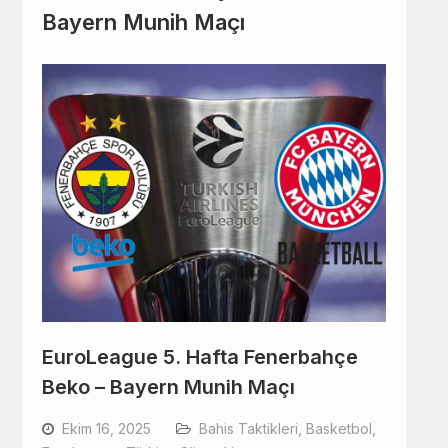
Bayern Munih Maçı
EuroLeague 5. Hafta Fenerbahçe
Beko – Bayern Munih Maçı
Ekim 16, 2025
Bahis Taktikleri
,
Basketbol
,