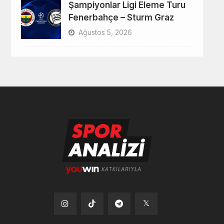
Şampiyonlar Ligi Eleme Turu
Fenerbahçe – Sturm Graz
Ağustos 5, 2026
Tiktok
Instagram
Telegram
x