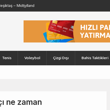
nferans Ligi Eleme Turu Başakşehir – Inter Turku
Şampiyonlar
çı
Zagreb
Tenis
Voleybol
Çizgi Dışı
Bahis Taktikleri
çı ne zaman