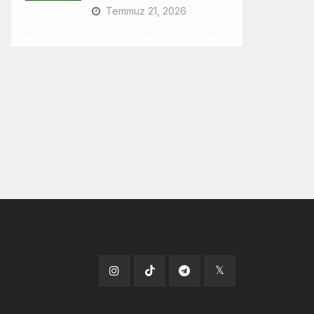
Temmuz 21, 2026
Tiktok
Instagram
Telegram
x