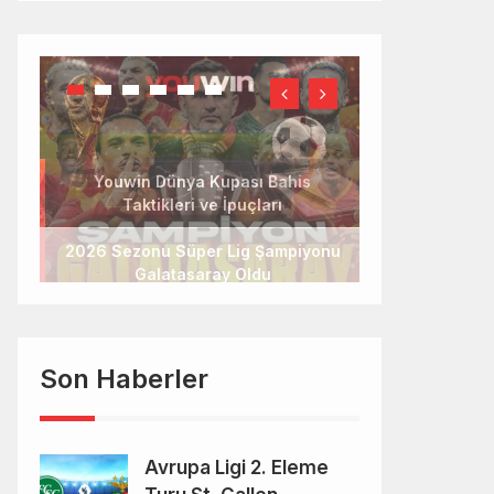
2026 Sezonu Süper Lig Şampiyonu
Galatasaray Oldu
Son Haberler
Avrupa Ligi 2. Eleme