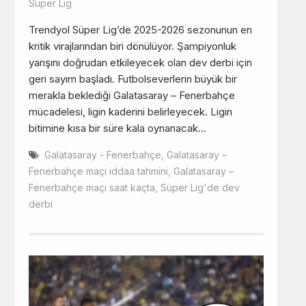
Süper Lig
Trendyol Süper Lig’de 2025-2026 sezonunun en
kritik virajlarından biri dönülüyor. Şampiyonluk
yarışını doğrudan etkileyecek olan dev derbi için
geri sayım başladı. Futbolseverlerin büyük bir
merakla beklediği Galatasaray – Fenerbahçe
mücadelesi, ligin kaderini belirleyecek. Ligin
bitimine kısa bir süre kala oynanacak…
Galatasaray - Fenerbahçe
,
Galatasaray –
Fenerbahçe maçı iddaa tahmini
,
Galatasaray –
Fenerbahçe maçı saat kaçta
,
Süper Lig'de dev
derbi