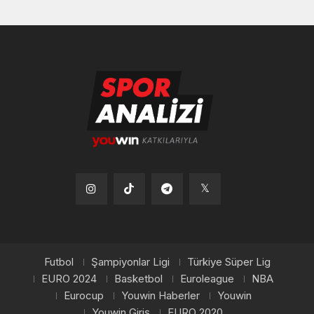
Tiktok
Instagram
Telegram
x
Futbol
Şampiyonlar Ligi
Türkiye Süper Lig
EURO 2024
Basketbol
Euroleague
NBA
Eurocup
Youwin Haberler
Youwin
Youwin Giriş
EURO 2020