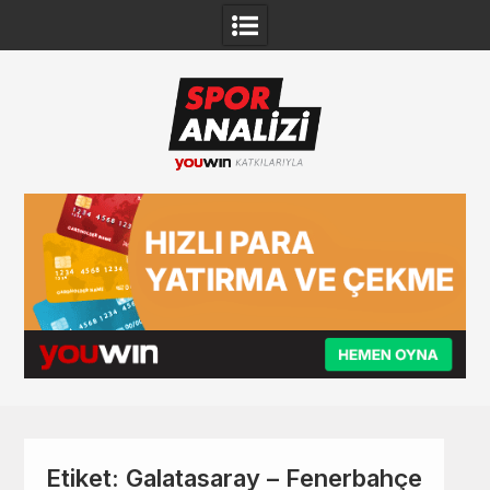
Skip
to
content
Etiket:
Galatasaray – Fenerbahçe