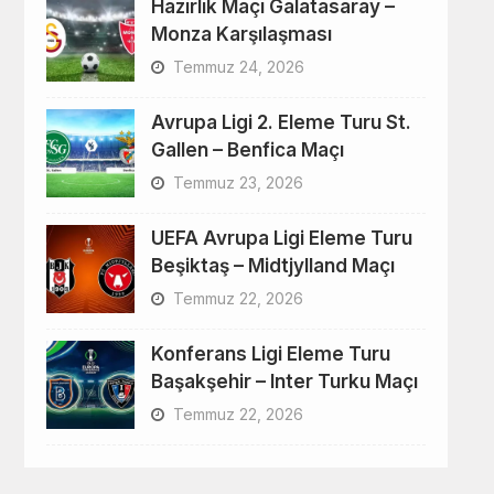
Hazırlık Maçı Galatasaray –
Monza Karşılaşması
Temmuz 24, 2026
Avrupa Ligi 2. Eleme Turu St.
Gallen – Benfica Maçı
Temmuz 23, 2026
UEFA Avrupa Ligi Eleme Turu
Beşiktaş – Midtjylland Maçı
Temmuz 22, 2026
Konferans Ligi Eleme Turu
Başakşehir – Inter Turku Maçı
Temmuz 22, 2026