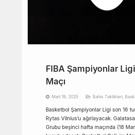
FIBA Şampiyonlar Ligi
Maçı
Mart 18, 2025
Bahis Taktikleri
,
Bask
Basketbol Şampiyonlar Ligi son 16 t
Rytas Vilnius’u ağırlayacak. Galatasa
Grubu beşinci hafta maçında (18 Mart