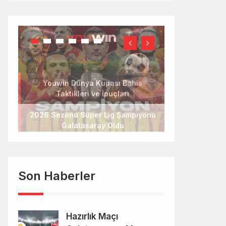
2026 Sezonu Süper Lig Şampiyonu
Galatasaray Oldu
Son Haberler
Hazırlık Maçı