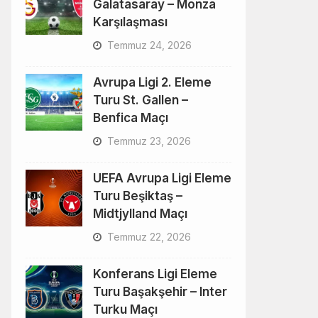
Galatasaray – Monza
Karşılaşması
Temmuz 24, 2026
Avrupa Ligi 2. Eleme
Turu St. Gallen –
Benfica Maçı
Temmuz 23, 2026
UEFA Avrupa Ligi Eleme
Turu Beşiktaş –
Midtjylland Maçı
Temmuz 22, 2026
Konferans Ligi Eleme
Turu Başakşehir – Inter
Turku Maçı