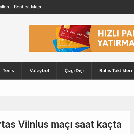
a Maçı
UEFA Avrupa Ligi Eleme Turu Beşiktaş – Midtjylland
Maçı
Tenis
Voleybol
Çizgi Dışı
Bahis Taktikleri
tas Vilnius maçı saat kaçta