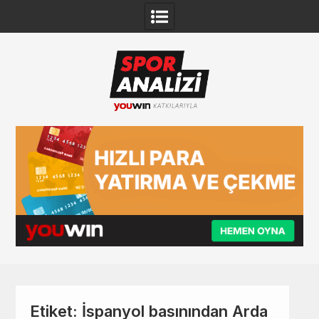
Skip
to
content
Etiket:
İspanyol basınından Arda