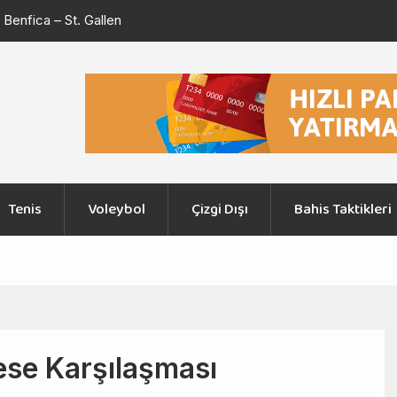
UEFA Avrupa Ligi Rövanş Maçı Midtjylland –
Filenin
Beşiktaş
Tenis
Voleybol
Çizgi Dışı
Bahis Taktikleri
ese Karşılaşması