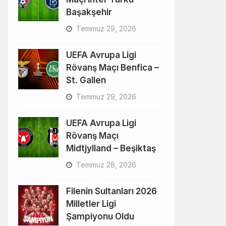
Maçı Inter Turku –
Başakşehir
Temmuz 29, 2026
UEFA Avrupa Ligi
Rövanş Maçı Benfica –
St. Gallen
Temmuz 29, 2026
UEFA Avrupa Ligi
Rövanş Maçı
Midtjylland – Beşiktaş
Temmuz 28, 2026
Filenin Sultanları 2026
Milletler Ligi
Şampiyonu Oldu