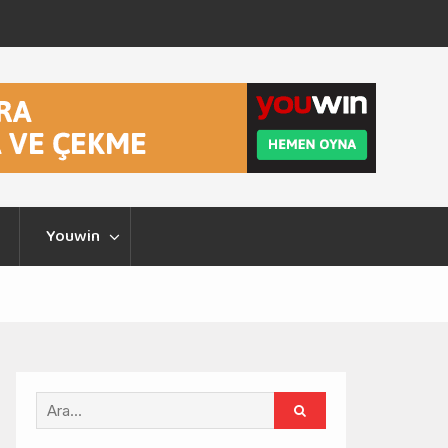
 Sultanları 2026 Milletler Ligi Şampiyonu Oldu
Şampiyonlar Ligi
Fenerbahçe
Youwin