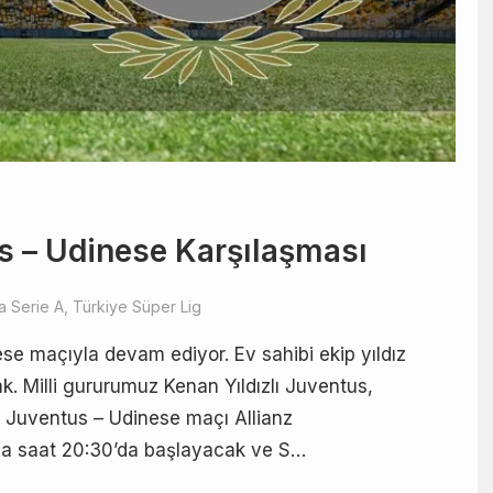
us – Udinese Karşılaşması
ya Serie A
,
Türkiye Süper Lig
e maçıyla devam ediyor. Ev sahibi ekip yıldız
k. Milli gururumuz Kenan Yıldızlı Juventus,
 Juventus – Udinese maçı Allianz
a saat 20:30’da başlayacak ve S…