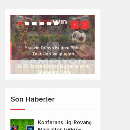
2026 Sezonu Süper Lig Şampiyonu
Galatasaray Oldu
Son Haberler
Konferans Ligi Rövanş