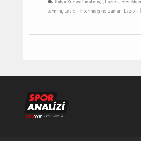
İtalya Kupası Final maçı
,
Lazio – Inter Maçı
tahmini
,
Lazio – Inter maçı ne zaman
,
Lazio – 