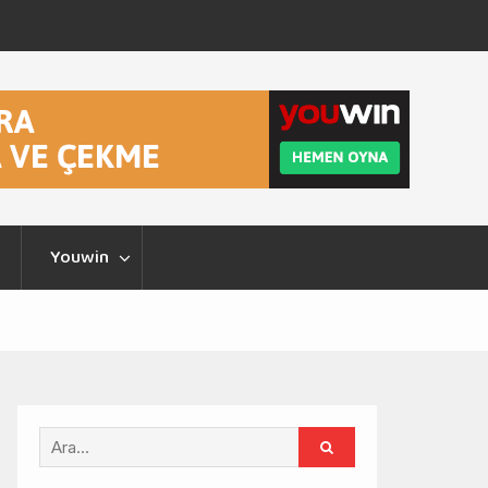
igi 2. Eleme Turu Thun – Dinamo
Şampiyonlar Ligi 2. Ele
Maçı
Youwin