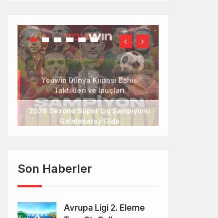
2026 Sezonu Süper Lig Şampiyonu
Galatasaray Oldu
Son Haberler
Avrupa Ligi 2. Eleme