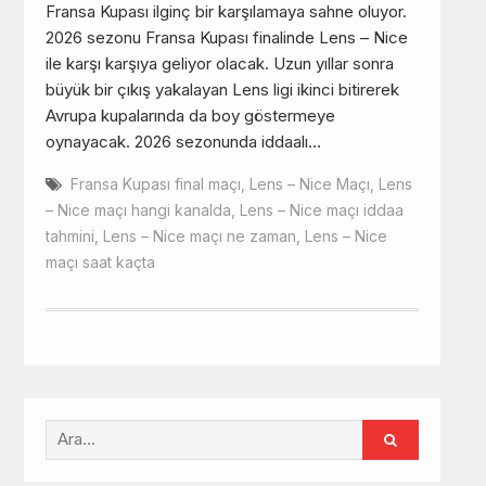
Fransa Kupası ilginç bir karşılamaya sahne oluyor.
2026 sezonu Fransa Kupası finalinde Lens – Nice
ile karşı karşıya geliyor olacak. Uzun yıllar sonra
büyük bir çıkış yakalayan Lens ligi ikinci bitirerek
Avrupa kupalarında da boy göstermeye
oynayacak. 2026 sezonunda iddaalı…
Fransa Kupası final maçı
,
Lens – Nice Maçı
,
Lens
– Nice maçı hangi kanalda
,
Lens – Nice maçı iddaa
tahmini
,
Lens – Nice maçı ne zaman
,
Lens – Nice
maçı saat kaçta