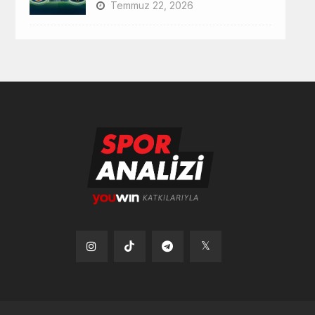
Temmuz 22, 2026
Tiktok
Instagram
Telegram
x