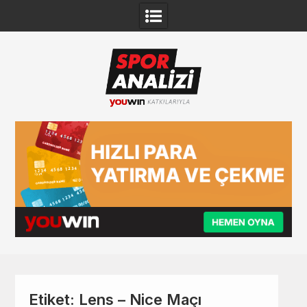
Skip
to
content
Etiket:
Lens – Nice Maçı