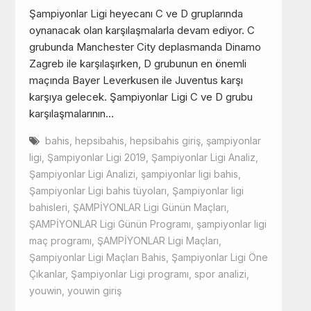
Şampiyonlar Ligi heyecanı C ve D gruplarında
oynanacak olan karşılaşmalarla devam ediyor. C
grubunda Manchester City deplasmanda Dinamo
Zagreb ile karşılaşırken, D grubunun en önemli
maçında Bayer Leverkusen ile Juventus karşı
karşıya gelecek. Şampiyonlar Ligi C ve D grubu
karşılaşmalarının…
bahis
,
hepsibahis
,
hepsibahis giriş
,
şampiyonlar
ligi
,
Şampiyonlar Ligi 2019
,
Şampiyonlar Ligi Analiz
,
Şampiyonlar Ligi Analizi
,
şampiyonlar ligi bahis
,
Şampiyonlar Ligi bahis tüyoları
,
Şampiyonlar ligi
bahisleri
,
ŞAMPİYONLAR Ligi Günün Maçları
,
ŞAMPİYONLAR Ligi Günün Programı
,
şampiyonlar ligi
maç programı
,
ŞAMPİYONLAR Ligi Maçları
,
Şampiyonlar Ligi Maçları Bahis
,
Şampiyonlar Ligi Öne
Çıkanlar
,
Şampiyonlar Ligi programı
,
spor analizi
,
youwin
,
youwin giriş