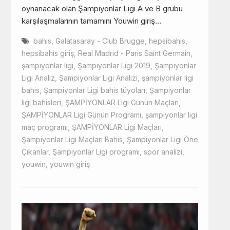
oynanacak olan Şampiyonlar Ligi A ve B grubu
karşılaşmalarının tamamını Youwin giriş…
bahis
,
Galatasaray - Club Brugge
,
hepsibahis
,
hepsibahis giriş
,
Real Madrid - Paris Saint Germain
,
şampiyonlar ligi
,
Şampiyonlar Ligi 2019
,
Şampiyonlar
Ligi Analiz
,
Şampiyonlar Ligi Analizi
,
şampiyonlar ligi
bahis
,
Şampiyonlar Ligi bahis tüyoları
,
Şampiyonlar
ligi bahisleri
,
ŞAMPİYONLAR Ligi Günün Maçları
,
ŞAMPİYONLAR Ligi Günün Programı
,
şampiyonlar ligi
maç programı
,
ŞAMPİYONLAR Ligi Maçları
,
Şampiyonlar Ligi Maçları Bahis
,
Şampiyonlar Ligi Öne
Çıkanlar
,
Şampiyonlar Ligi programı
,
spor analizi
,
youwin
,
youwin giriş