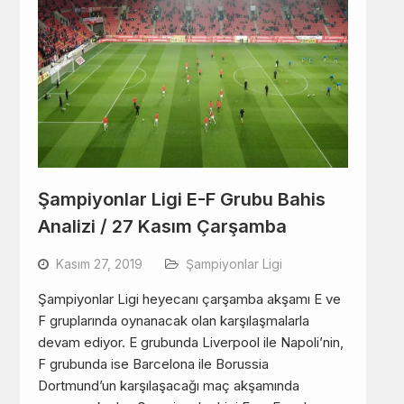
Şampiyonlar Ligi E-F Grubu Bahis
Analizi / 27 Kasım Çarşamba
Kasım 27, 2019
Şampiyonlar Ligi
Şampiyonlar Ligi heyecanı çarşamba akşamı E ve
F gruplarında oynanacak olan karşılaşmalarla
devam ediyor. E grubunda Liverpool ile Napoli’nin,
F grubunda ise Barcelona ile Borussia
Dortmund’un karşılaşacağı maç akşamında