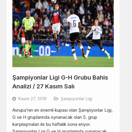
Şampiyonlar Ligi G-H Grubu Bahis
Analizi / 27 Kasım Salı
Kasım 27, 2019
Şampiyonlar Ligi
Avrupa’nın en önemli kupası olan Şampiyonlar Ligi,
G ve H gruplarında oynanacak olan 5. grup
karşılaşmaları ile bu haftalık sona eriyor.
Şampiyonlar Ligi G ve H gruplarında oynanacak