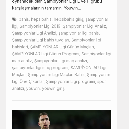
oynanacak olan Şampiyonlar Ligi E ve F grubu
karşılaşmalarının tamamını Youwin…
bahis
,
hepsibahis
,
hepsibahis giriş
,
şampiyonlar
ligi
,
Şampiyonlar Ligi 2019
,
Şampiyonlar Ligi Analiz
,
Şampiyonlar Ligi Analizi
,
şampiyonlar ligi bahis
,
Şampiyonlar Ligi bahis tüyoları
,
Şampiyonlar ligi
bahisleri
,
ŞAMPİYONLAR Ligi Günün Maçları
,
ŞAMPİYONLAR Ligi Günün Programı
,
Şampiyonlar ligi
maç analiz
,
Şampiyonlar Ligi maç analizi
,
şampiyonlar ligi maç programı
,
ŞAMPİYONLAR Ligi
Maçları
,
Şampiyonlar Ligi Maçları Bahis
,
Şampiyonlar
Ligi Öne Çıkanlar
,
Şampiyonlar Ligi programı
,
spor
analizi
,
youwin
,
youwin giriş