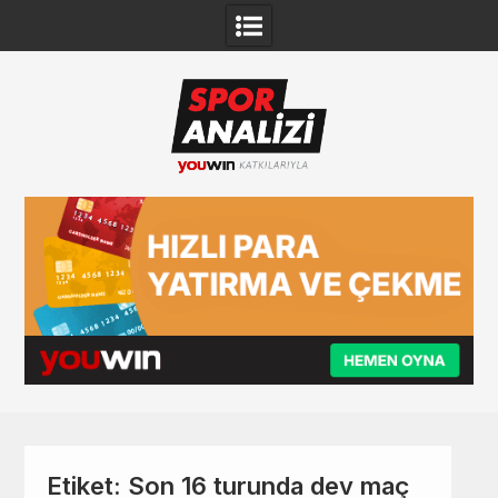
Skip
to
content
Etiket:
Son 16 turunda dev maç