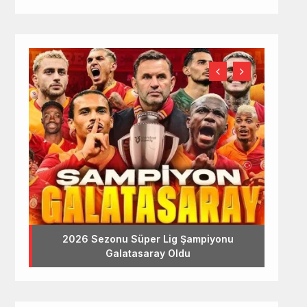
2026 Sezonu Süper Lig Şampiyonu
Galatasaray Oldu