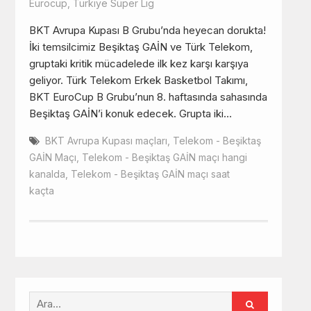
Eurocup
,
Türkiye Süper Lig
BKT Avrupa Kupası B Grubu’nda heyecan dorukta!
İki temsilcimiz Beşiktaş GAİN ve Türk Telekom,
gruptaki kritik mücadelede ilk kez karşı karşıya
geliyor. Türk Telekom Erkek Basketbol Takımı,
BKT EuroCup B Grubu’nun 8. haftasında sahasında
Beşiktaş GAİN’i konuk edecek. Grupta iki…
BKT Avrupa Kupası maçları
,
Telekom - Beşiktaş
GAİN Maçı
,
Telekom - Beşiktaş GAİN maçı hangi
kanalda
,
Telekom - Beşiktaş GAİN maçı saat
kaçta