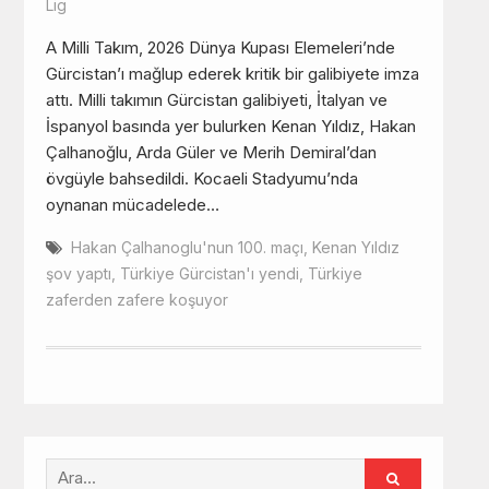
Lig
A Milli Takım, 2026 Dünya Kupası Elemeleri’nde
Gürcistan’ı mağlup ederek kritik bir galibiyete imza
attı. Milli takımın Gürcistan galibiyeti, İtalyan ve
İspanyol basında yer bulurken Kenan Yıldız, Hakan
Çalhanoğlu, Arda Güler ve Merih Demiral’dan
övgüyle bahsedildi. Kocaeli Stadyumu’nda
oynanan mücadelede…
Hakan Çalhanoglu'nun 100. maçı
,
Kenan Yıldız
şov yaptı
,
Türkiye Gürcistan'ı yendi
,
Türkiye
zaferden zafere koşuyor