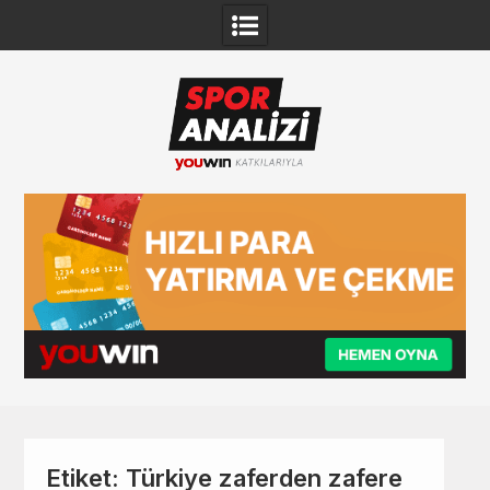
Skip
to
content
Etiket:
Türkiye zaferden zafere