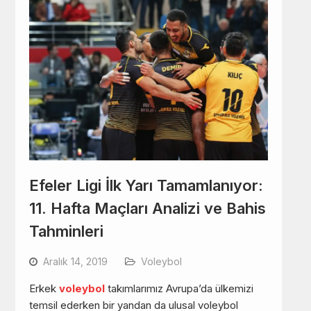
Efeler Ligi İlk Yarı Tamamlanıyor:
11. Hafta Maçları Analizi ve Bahis
Tahminleri
Aralık 14, 2019
Voleybol
Erkek
voleybol
takımlarımız Avrupa’da ülkemizi
temsil ederken bir yandan da ulusal voleybol