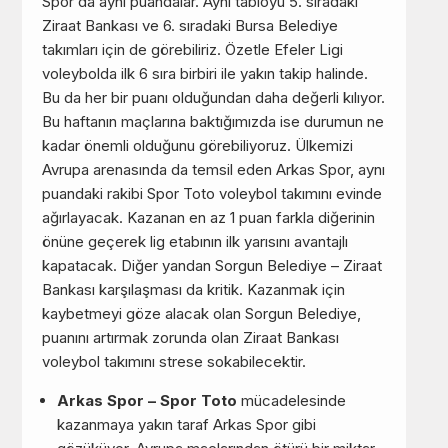
Spor da aynı puandalar. Aynı tabloyu 5. sıradaki
Ziraat Bankası ve 6. sıradaki Bursa Belediye
takımları için de görebiliriz. Özetle Efeler Ligi
voleybolda ilk 6 sıra birbiri ile yakın takip halinde.
Bu da her bir puanı olduğundan daha değerli kılıyor.
Bu haftanın maçlarına baktığımızda ise durumun ne
kadar önemli olduğunu görebiliyoruz. Ülkemizi
Avrupa arenasında da temsil eden Arkas Spor, aynı
puandaki rakibi Spor Toto voleybol takımını evinde
ağırlayacak. Kazanan en az 1 puan farkla diğerinin
önüne geçerek lig etabının ilk yarısını avantajlı
kapatacak. Diğer yandan Sorgun Belediye – Ziraat
Bankası karşılaşması da kritik. Kazanmak için
kaybetmeyi göze alacak olan Sorgun Belediye,
puanını artırmak zorunda olan Ziraat Bankası
voleybol takımını strese sokabilecektir.
Arkas Spor – Spor Toto
mücadelesinde
kazanmaya yakın taraf Arkas Spor gibi