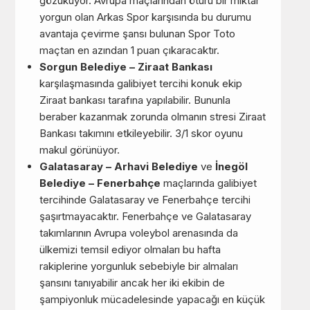
gözüküyor. Avrupa maçlarından ötürü bir miktar
yorgun olan Arkas Spor karşısında bu durumu
avantaja çevirme şansı bulunan Spor Toto
maçtan en azından 1 puan çıkaracaktır.
Sorgun Belediye – Ziraat Bankası
karşılaşmasında galibiyet tercihi konuk ekip
Ziraat bankası tarafına yapılabilir. Bununla
beraber kazanmak zorunda olmanın stresi Ziraat
Bankası takımını etkileyebilir. 3/1 skor oyunu
makul görünüyor.
Galatasaray – Arhavi Belediye
ve
İnegöl
Belediye – Fenerbahçe
maçlarında galibiyet
tercihinde Galatasaray ve Fenerbahçe tercihi
şaşırtmayacaktır. Fenerbahçe ve Galatasaray
takımlarının Avrupa voleybol arenasında da
ülkemizi temsil ediyor olmaları bu hafta
rakiplerine yorgunluk sebebiyle bir almaları
şansını tanıyabilir ancak her iki ekibin de
şampiyonluk mücadelesinde yapacağı en küçük