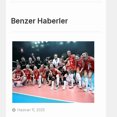
Benzer Haberler
Haziran 11, 2025