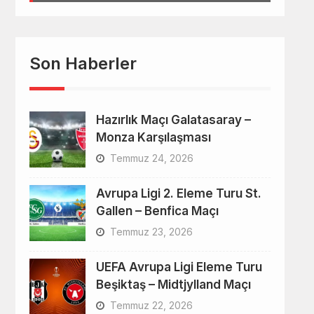
Son Haberler
Hazırlık Maçı Galatasaray –
Monza Karşılaşması
Temmuz 24, 2026
Avrupa Ligi 2. Eleme Turu St.
Gallen – Benfica Maçı
Temmuz 23, 2026
UEFA Avrupa Ligi Eleme Turu
Beşiktaş – Midtjylland Maçı
Temmuz 22, 2026