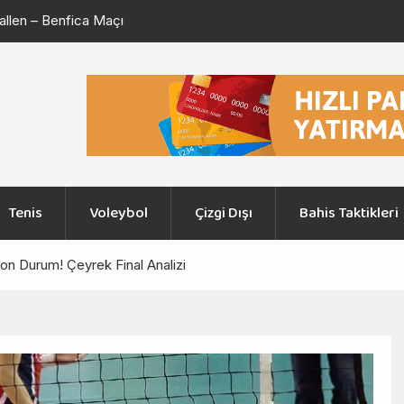
şiktaş – Midtjylland
Konferans Ligi Eleme Turu Başakşehir – I
Maçı
Tenis
Voleybol
Çizgi Dışı
Bahis Taktikleri
on Durum! Çeyrek Final Analizi