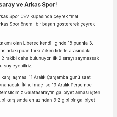
asaray ve Arkas Spor!
rkas Spor CEV Kupasında çeyrek final
rkas Spor önemli bir başarı göstererek çeyrek
takımı olan Liberec kendi liginde 18 puanla 3.
rasındaki puan farkı 7 iken liderle arasındaki
 2 rakibi daha bulunuyor. İlk 2 sırayı saymazsak
 söyleyebiliriz.
lk karşılaşması 11 Aralık Çarşamba günü saat
ynanacak. İkinci maç ise 19 Aralık Perşembe
emsilcimiz Galatasaray’ın galibiyet alması işten
bi karşısında en azından 3-2 gibi bir galibiyet