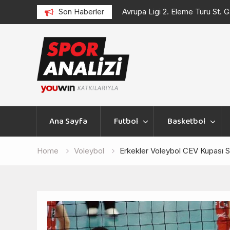
 Turu St. Gallen – Benfica Maçı
Son Haberler
UEFA Avrupa Ligi Eleme Turu Be
Maçı
Skip
to
content
Ana Sayfa
Futbol
Basketbol
Home
Voleybol
Erkekler Voleybol CEV Kupası S