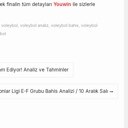
k finalin tüm detayları
Youwin
ile sizlerle
,
voleybol
,
voleybol analiz
,
voleybol bahis
,
voleybol
bol
am Ediyor! Analiz ve Tahminler
lar Ligi E-F Grubu Bahis Analizi / 10 Aralık Salı