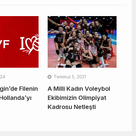
024
Temmuz 5, 2021
igin’de Filenin
A Milli Kadın Voleybol
 Hollanda’yı
Ekibimizin Olimpiyat
Kadrosu Netleşti