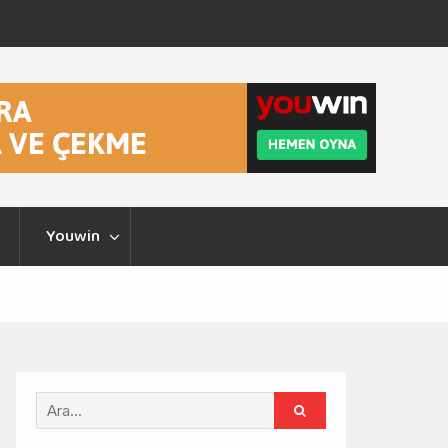
nter Turku
Şampiyonlar Ligi 2. Eleme Turu Thun – Dinamo
Zagreb
Youwin