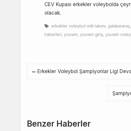
CEV Kupası erkekler voleybolda çeyre
olacak.
erkekler voleybol milli takımı
,
galatasaray
haberleri
,
youwin
,
youwin giriş
,
youwin voley
Yazı
Erkekler Voleybol Şampiyonlar Ligi Dev
gezinmesi
Şampiyon
Benzer Haberler