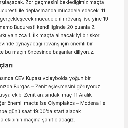
arşılaşacak. Zor geçmesini beklediğimiz maçta
curesti ile deplasmanda mücadele edecek. 11
gerçekleşecek mücadelenin rövanşı ise yine 19
amo Bucuresti kendi liginde 20 puanla 2.
kı yalnızca 1. İlk maçta alınacak iyi bir skor
evinde oynayacağı rövanş için önemli bir
ze bu maçın öncesinde başarılar diliyoruz.
çları
arasında CEV Kupası voleybolda yoğun bir
mızda Burgas – Zenit eşleşmesini görüyoruz.
usya ekibi Zenit arasındaki maç 11 Aralık
ğer önemli maçta ise Olympiakos – Modena ile
embe günü saat 19:00’da start alacak
a ekibinin maçına şahit olacağız.