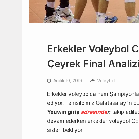
Erkekler Voleybol 
Çeyrek Final Analiz
Aralık 10, 2019
Voleybol
Erkekler voleybolda hem Şampiyonla
ediyor. Temsilcimiz Galatasaray’ın b
Youwin giriş
adresinde
n
takip edile
devam ederken erkekler voleybol C
sizleri bekliyor.