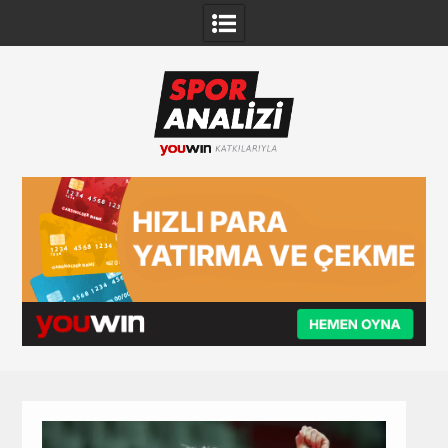
Skip
to
content