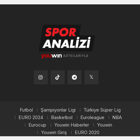
Tiktok
Instagram
Telegram
x
Futbol
Şampiyonlar Ligi
Türkiye Süper Lig
EURO 2024
Basketbol
Euroleague
NBA
Eurocup
Youwin Haberler
Youwin
Youwin Giriş
EURO 2020