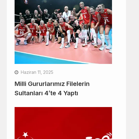
Haziran 11, 2025
Milli Gururlarımız Filelerin
Sultanları 4’te 4 Yaptı