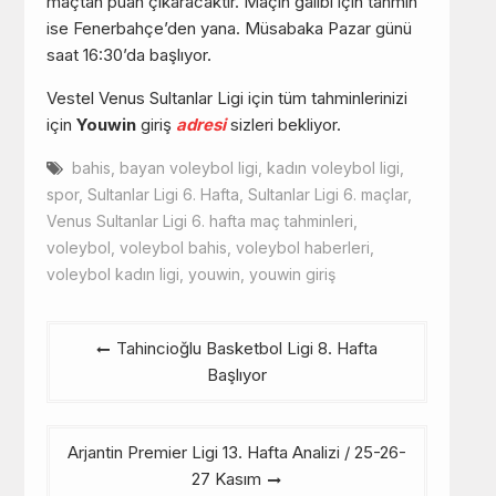
maçtan puan çıkaracaktır. Maçın galibi için tahmin
ise Fenerbahçe’den yana. Müsabaka Pazar günü
saat 16:30’da başlıyor.
Vestel Venus Sultanlar Ligi için tüm tahminlerinizi
için
Youwin
giriş
adresi
sizleri bekliyor.
bahis
,
bayan voleybol ligi
,
kadın voleybol ligi
,
spor
,
Sultanlar Ligi 6. Hafta
,
Sultanlar Ligi 6. maçlar
,
Venus Sultanlar Ligi 6. hafta maç tahminleri
,
voleybol
,
voleybol bahis
,
voleybol haberleri
,
voleybol kadın ligi
,
youwin
,
youwin giriş
Yazı
Tahincioğlu Basketbol Ligi 8. Hafta
gezinmesi
Başlıyor
Arjantin Premier Ligi 13. Hafta Analizi / 25-26-
27 Kasım