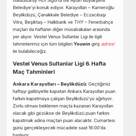
Galatasaray HDI Sigorta ise Aydın Büyükşehir
Belediye’yi konuk ediyor. Karayolları – Kameroğlu
Beylikdüzü, Çanakkale Belediye – Eczacıbaşı
Vitra, Beşiktaş – Halkbank ve THY – Fenerbahçe
maçları da haftanın diğer müsabakaları arasında
yer alıyor. Vestel Venus Sultanlar Ligi ile ilgili
tahminlerimiz için tüm bilgileri
Youwin
giriş
adresi
ile bulabileceğiz.
Vestel Venus Sultanlar Ligi 6. Hafta
Maç Tahminleri
Ankara Karayolları – Beylikdüzü:
Geçtiğimiz
haftayı galibiyetle kapatan Ankara Karayolları puan
farkını kapatmaya çalışan Beylikdüzü’yü ağırlıyor.
Zorlu olması beklenen maçta kazanan Karayolları
olacak gibi gözükse de Beylikdüzü puan farkını
kapatmak adına maçtan puan alacaktır. Cumartesi
günü gerçekleşecek mücadele saat 16:00’da
başlıyor.