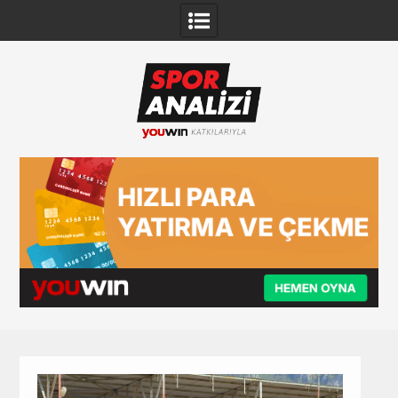
Skip
to
content