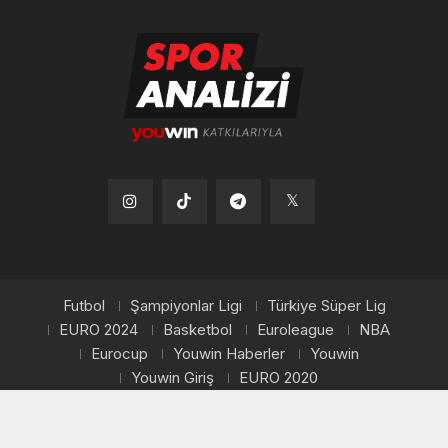
Tiktok
Instagram
Telegram
x
Futbol
Şampiyonlar Ligi
Türkiye Süper Lig
EURO 2024
Basketbol
Euroleague
NBA
Eurocup
Youwin Haberler
Youwin
Youwin Giriş
EURO 2020
Copyright © 2026, Youwin. Tüm hakları saklıdır.