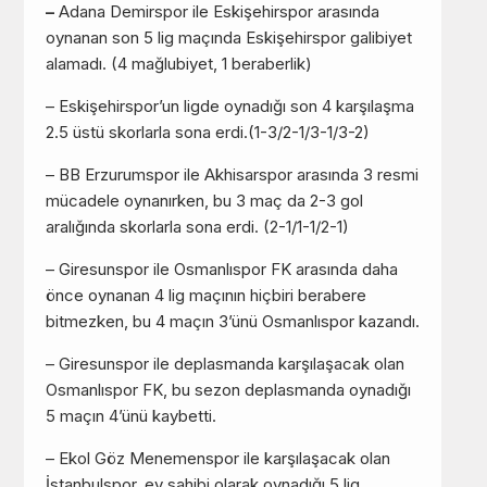
–
Adana Demirspor ile Eskişehirspor arasında
oynanan son 5 lig maçında Eskişehirspor galibiyet
alamadı. (4 mağlubiyet, 1 beraberlik)
– Eskişehirspor’un ligde oynadığı son 4 karşılaşma
2.5 üstü skorlarla sona erdi.(1-3/2-1/3-1/3-2)
– BB Erzurumspor ile Akhisarspor arasında 3 resmi
mücadele oynanırken, bu 3 maç da 2-3 gol
aralığında skorlarla sona erdi. (2-1/1-1/2-1)
– Giresunspor ile Osmanlıspor FK arasında daha
önce oynanan 4 lig maçının hiçbiri berabere
bitmezken, bu 4 maçın 3’ünü Osmanlıspor kazandı.
– Giresunspor ile deplasmanda karşılaşacak olan
Osmanlıspor FK, bu sezon deplasmanda oynadığı
5 maçın 4’ünü kaybetti.
– Ekol Göz Menemenspor ile karşılaşacak olan
İstanbulspor, ev sahibi olarak oynadığı 5 lig