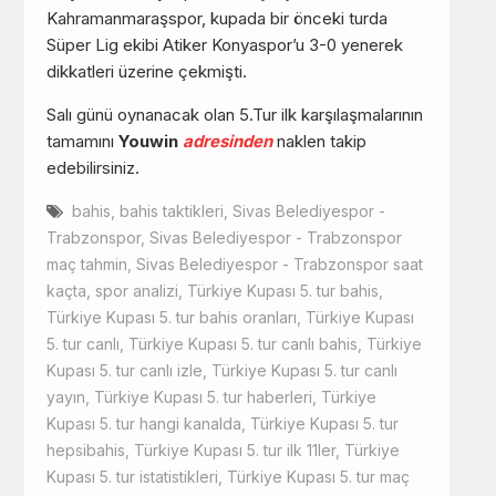
Kahramanmaraşspor, kupada bir önceki turda
Süper Lig ekibi Atiker Konyaspor’u 3-0 yenerek
dikkatleri üzerine çekmişti.
Salı günü oynanacak olan 5.Tur ilk karşılaşmalarının
tamamını
Youwin
adresinden
naklen takip
edebilirsiniz.
bahis
,
bahis taktikleri
,
Sivas Belediyespor -
Trabzonspor
,
Sivas Belediyespor - Trabzonspor
maç tahmin
,
Sivas Belediyespor - Trabzonspor saat
kaçta
,
spor analizi
,
Türkiye Kupası 5. tur bahis
,
Türkiye Kupası 5. tur bahis oranları
,
Türkiye Kupası
5. tur canlı
,
Türkiye Kupası 5. tur canlı bahis
,
Türkiye
Kupası 5. tur canlı izle
,
Türkiye Kupası 5. tur canlı
yayın
,
Türkiye Kupası 5. tur haberleri
,
Türkiye
Kupası 5. tur hangi kanalda
,
Türkiye Kupası 5. tur
hepsibahis
,
Türkiye Kupası 5. tur ilk 11ler
,
Türkiye
Kupası 5. tur istatistikleri
,
Türkiye Kupası 5. tur maç