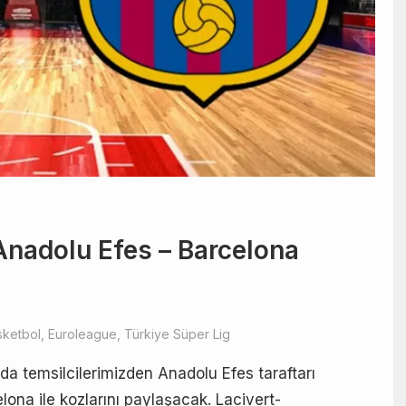
Anadolu Efes – Barcelona
sketbol
,
Euroleague
,
Türkiye Süper Lig
nda temsilcilerimizden Anadolu Efes taraftarı
ona ile kozlarını paylaşacak. Lacivert-