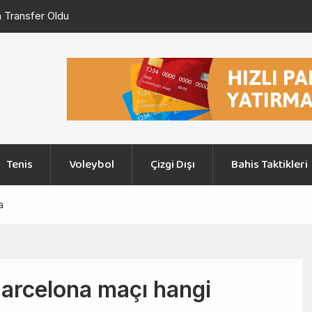
ans Ligi 3. Eleme Turu Ajax – Shelbourne Maçı
Şampiyonlar Lig
Graz
Tenis
Voleybol
Çizgi Dışı
Bahis Taktikleri
a
Barcelona maçı hangi