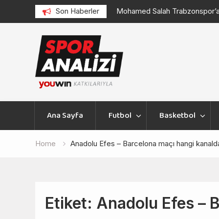
Mohamed Salah Trabzonspor’a Transfer Oldu
Son Haberler
Konfer
Skip
to
content
Ana Sayfa
Futbol
Basketbol
Home
Anadolu Efes – Barcelona maçı hangi kanald
Etiket:
Anadolu Efes – 