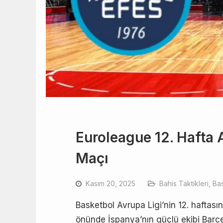
Euroleague 12. Hafta 
Maçı
Kasım 20, 2025
Bahis Taktikleri
,
Ba
Basketbol Avrupa Ligi’nin 12. haftası
önünde İspanya’nın güçlü ekibi Barcel