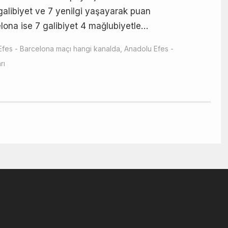
 galibiyet ve 7 yenilgi yaşayarak puan
celona ise 7 galibiyet 4 mağlubiyetle…
Efes - Barcelona maçı hangi kanalda
,
Anadolu Efes -
rı