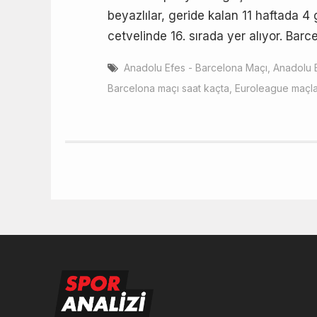
beyazlılar, geride kalan 11 haftada 4
cetvelinde 16. sırada yer alıyor. Bar
Anadolu Efes - Barcelona Maçı
,
Anadolu 
Barcelona maçı saat kaçta
,
Euroleague maçla