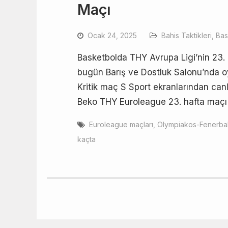
Maçı
Ocak 24, 2025
Bahis Taktikleri
,
Bas
Basketbolda THY Avrupa Ligi’nin 23
bugün Barış ve Dostluk Salonu’nda 
Kritik maç S Sport ekranlarından ca
Beko THY Euroleague 23. hafta maçı
Euroleague maçları
,
Olympiakos-Fenerba
kaçta