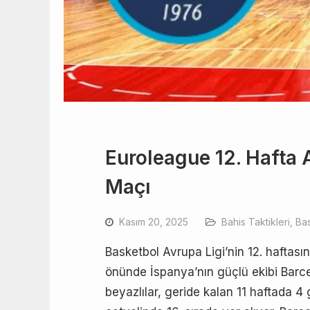
Euroleague 12. Hafta 
Maçı
Kasım 20, 2025
Bahis Taktikleri
,
Ba
Basketbol Avrupa Ligi’nin 12. haftası
önünde İspanya’nın güçlü ekibi Barcel
beyazlılar, geride kalan 11 haftada 4