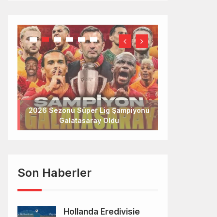
2026 Sezonu Süper Lig Şampiyonu
Galatasaray Oldu
Son Haberler
Hollanda Eredivisie