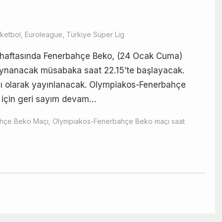
ketbol
,
Euroleague
,
Türkiye Süper Lig
. haftasında Fenerbahçe Beko, (24 Ocak Cuma)
oynanacak müsabaka saat 22.15’te başlayacak.
nlı olarak yayınlanacak. Olympiakos-Fenerbahçe
 için geri sayım devam…
hçe Beko Maçı
,
Olympiakos-Fenerbahçe Beko maçı saat