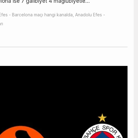
celona ise 7 galibiyet 4 mağlubiyetle…
Efes - Barcelona maçı hangi kanalda
,
Anadolu Efes -
rı