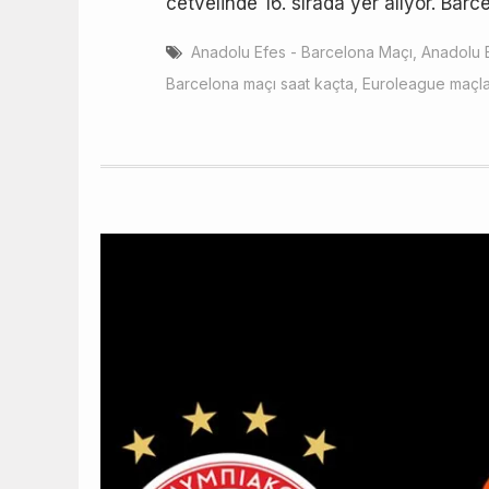
cetvelinde 16. sırada yer alıyor. Bar
Anadolu Efes - Barcelona Maçı
,
Anadolu 
Barcelona maçı saat kaçta
,
Euroleague maçla