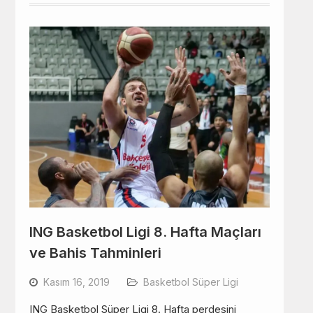
ING Basketbol Ligi 8. Hafta Maçları
ve Bahis Tahminleri
Kasım 16, 2019
Basketbol Süper Ligi
ING Basketbol Süper Ligi 8. Hafta perdesini