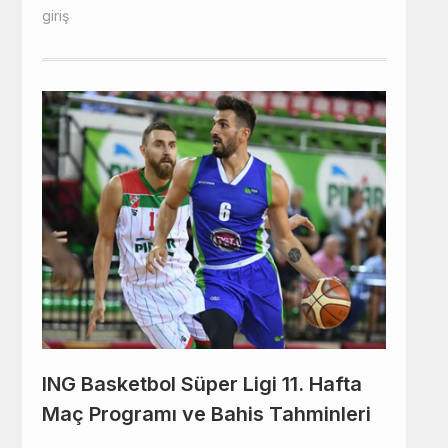
giriş
ING Basketbol Süper Ligi 11. Hafta
Maç Programı ve Bahis Tahminleri