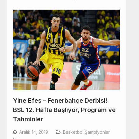
Yine Efes – Fenerbahçe Derbisi!
BSL 12. Hafta Başlıyor, Program ve
Tahminler
Aralık 14, 2019
Basketbol Şampiyonlar