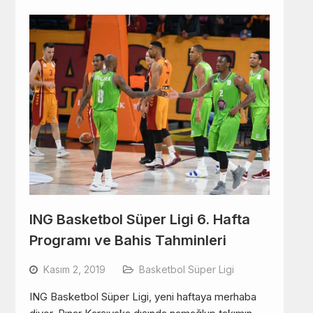
ING Basketbol Süper Ligi 6. Hafta
Programı ve Bahis Tahminleri
Kasım 2, 2019
Basketbol Süper Ligi
ING Basketbol Süper Ligi, yeni haftaya merhaba