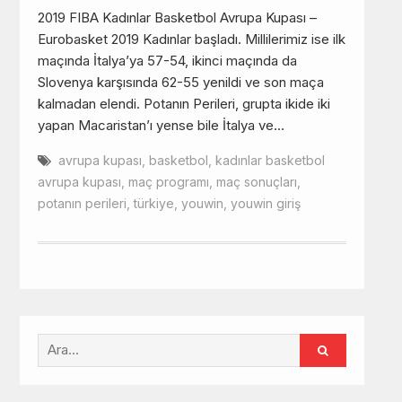
2019 FIBA Kadınlar Basketbol Avrupa Kupası –
Eurobasket 2019 Kadınlar başladı. Millilerimiz ise ilk
maçında İtalya’ya 57-54, ikinci maçında da
Slovenya karşısında 62-55 yenildi ve son maça
kalmadan elendi. Potanın Perileri, grupta ikide iki
yapan Macaristan’ı yense bile İtalya ve…
avrupa kupası
,
basketbol
,
kadınlar basketbol
avrupa kupası
,
maç programı
,
maç sonuçları
,
potanın perileri
,
türkiye
,
youwin
,
youwin giriş