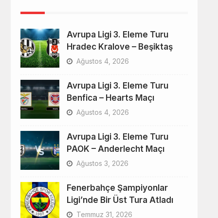
Avrupa Ligi 3. Eleme Turu
Hradec Kralove – Beşiktaş
Ağustos 4, 2026
Avrupa Ligi 3. Eleme Turu
Benfica – Hearts Maçı
Ağustos 4, 2026
Avrupa Ligi 3. Eleme Turu
PAOK – Anderlecht Maçı
Ağustos 3, 2026
Fenerbahçe Şampiyonlar
Ligi’nde Bir Üst Tura Atladı
Temmuz 31, 2026