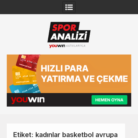
Skip
to
content
Etiket:
kadınlar basketbol avrupa