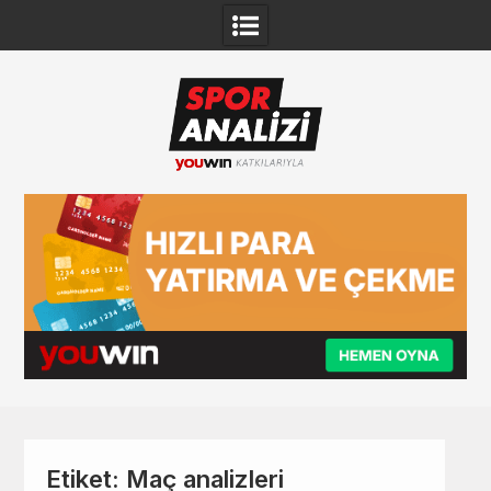
Skip
to
content
Etiket:
Maç analizleri