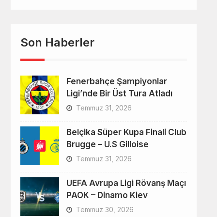
Son Haberler
Fenerbahçe Şampiyonlar
Ligi’nde Bir Üst Tura Atladı
Temmuz 31, 2026
Belçika Süper Kupa Finali Club
Brugge – U.S Gilloise
Temmuz 31, 2026
UEFA Avrupa Ligi Rövanş Maçı
PAOK – Dinamo Kiev
Temmuz 30, 2026