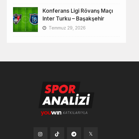
Konferans Ligi Rövanş Maçı
Inter Turku – Başakşehir
Temmuz 29, 2026
Tiktok