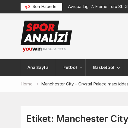
şması
Avrupa Ligi 2. Eleme Turu St. Gallen – Benfica Maçı
Son Haberler
Skip
to
content
Ana Sayfa
Futbol
Basketbol
Home
Manchester City – Crystal Palace maçı iddaa
Etiket:
Manchester City