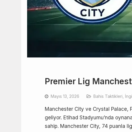
Premier Lig Mancheste
Mayıs 13, 2026
Bahis Taktikleri
,
İng
Manchester City ve Crystal Palace, P
geliyor. Etihad Stadyumu’nda oynana
sahip. Manchester City, 74 puanla lig