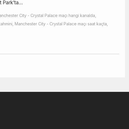
t Park’ta…
nchester City - Crystal Palace maçı hangi kanalda
,
tahmini
,
Manchester City - Crystal Palace maçı saat kaçta
,