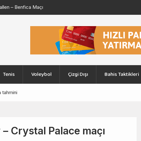
UEFA Avrupa Ligi Eleme Turu Beşiktaş – Midtjylland
Konfer
Maçı
Maçı
Tenis
Voleybol
Çizgi Dışı
Bahis Taktikleri
 tahmini
 – Crystal Palace maçı