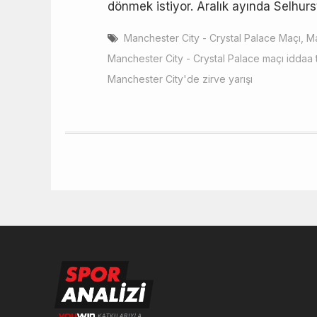
dönmek istiyor. Aralık ayında Selhurs
Manchester City - Crystal Palace Maçı
,
Ma
Manchester City - Crystal Palace maçı iddaa 
Manchester City'de zirve yarışı