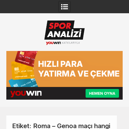
Skip
to
content
Etiket:
Roma – Genoa maçı hangi