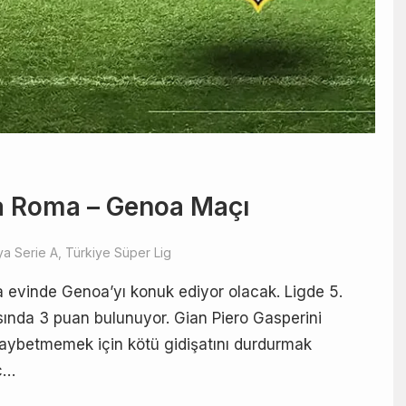
fta Roma – Genoa Maçı
lya Serie A
,
Türkiye Süper Lig
ma evinde Genoa’yı konuk ediyor olacak. Ligde 5.
asında 3 puan bulunuyor. Gian Piero Gasperini
kaybetmemek için kötü gidişatını durdurmak
aç…