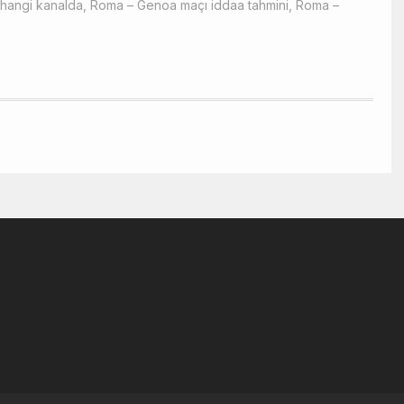
hangi kanalda
,
Roma – Genoa maçı iddaa tahmini
,
Roma –